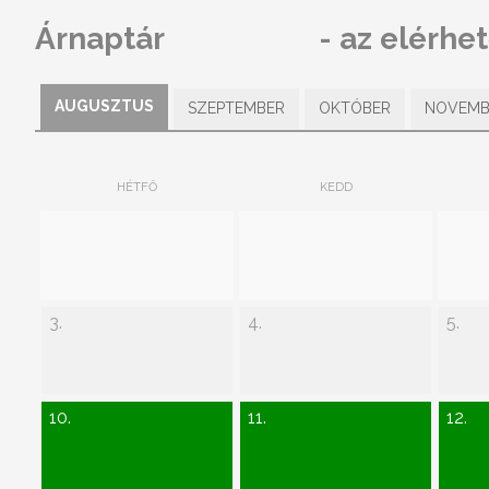
Árnaptár
- az elérhe
AUGUSZTUS
SZEPTEMBER
OKTÓBER
NOVEMB
HÉTFŐ
KEDD
3.
4.
5.
10.
11.
12.