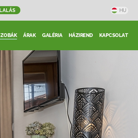
LALÁS
HU
SZOBÁK
ÁRAK
GALÉRIA
HÁZIREND
KAPCSOLAT