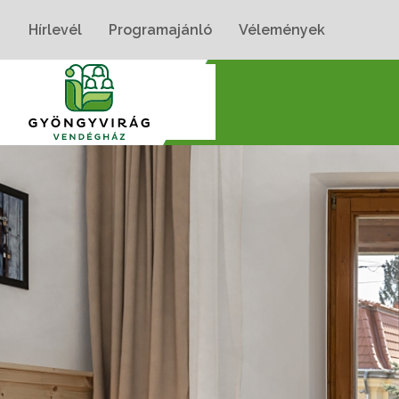
Hírlevél
Programajánló
Vélemények
Nyitólap
›
Szobák
›
Rózsa II. Szoba