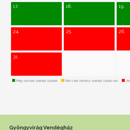
17.
18.
19.
24.
25.
26.
31.
Még vannak szabad szobák
Már csak néhány szabad szoba van
Jel
Gyöngyvirág Vendégház