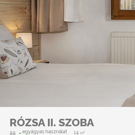
RÓZSA II. SZOBA
egyágyas használat
14
2
m