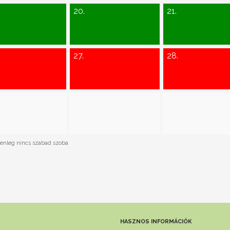
20.
21.
27.
28.
enleg nincs szabad szoba
HASZNOS INFORMÁCIÓK