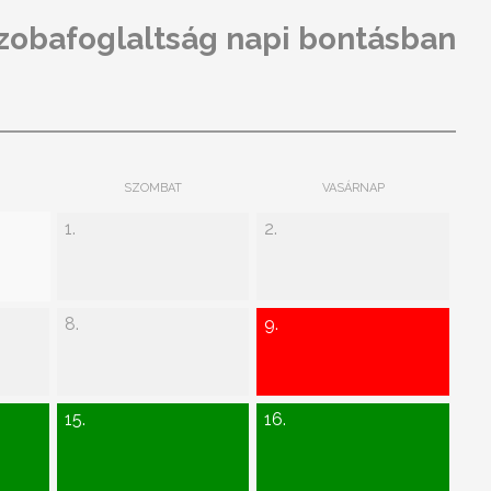
szobafoglaltság napi bontásban
SZOMBAT
VASÁRNAP
1.
2.
8.
9.
15.
16.