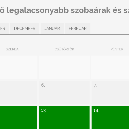
tő legalacsonyabb szobaárak és 
ER
DECEMBER
JANUÁR
FEBRUÁR
SZERDA
CSÜTÖRTÖK
PÉNTEK
6.
7.
13.
14.