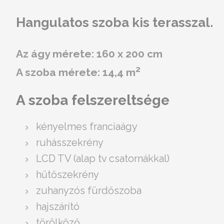
Hangulatos szoba kis terasszal.
Az ágy mérete: 160 x 200 cm
2
A szoba mérete: 14,4 m
A szoba felszereltsége
kényelmes franciaágy
ruhásszekrény
LCD TV (alap tv csatornákkal)
hűtőszekrény
zuhanyzós fürdőszoba
hajszárító
törölköző