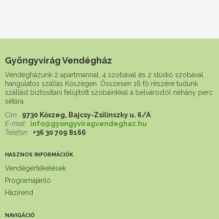
Gyöngyvirág Vendégház
Vendégházunk 2 apartmannal, 4 szobával és 2 stúdió szobával
hangulatos szállás Kőszegen. Összesen 16 fő részére tudunk
szállást biztosítani felújított szobáinkkal a belvárostól néhány perc
sétára.
Cím:
9730 Kőszeg, Bajcsy-Zsilinszky u. 6/A
E-mail:
info@gyongyviragvendeghaz.hu
Telefon:
+36 30 709 8166
HASZNOS INFORMÁCIÓK
Vendégértékelések
Programajánló
Házirend
NAVIGÁCIÓ