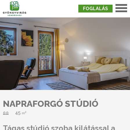
FOGLALÁS
Nyitólap
›
Szobák
›
Napraforgó Stúdió
NAPRAFORGÓ STÚDIÓ
45
2
m
Tágas stúdió szoba kilátással a