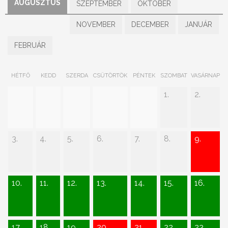
AUGUSZTUS
SZEPTEMBER
OKTÓBER
NOVEMBER
DECEMBER
JANUÁR
FEBRUÁR
HÉTFŐ
KEDD
SZERDA
CSÜTÖRTÖK
PÉNTEK
SZOMBAT
VASÁRNAP
1.
2.
3.
4.
5.
6.
7.
8.
9.
10.
11.
12.
13.
14.
15.
16.
17.
18.
19.
20.
21.
22.
23.