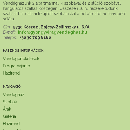
Vendégházunk 2 apartmannal, 4 szobával és 2 stúdió szobával
hangulatos szállás Kőszegen. Összesen 16 fő részére tudunk
szállást biztosítani felújított szobáinkkal a belvárostól néhány perc
sétára.
Cím:
9730 Kőszeg, Bajcsy-Zsilinszky u. 6/A
E-mail:
info@gyongyviragvendeghaz.hu
Telefon:
+36 30 709 8166
HASZNOS INFORMÁCIÓK
Vendégértékelések
Programajánló
Házirend
NAVIGÁCIÓ
Vendégház
Szobák
Árak
Galéria
Házirend