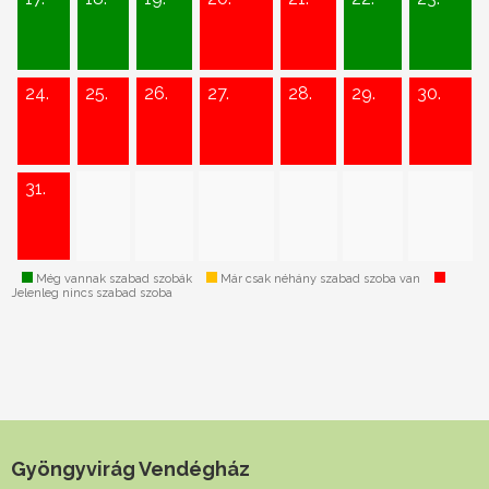
24.
25.
26.
27.
28.
29.
30.
31.
Még vannak szabad szobák
Már csak néhány szabad szoba van
Jelenleg nincs szabad szoba
Gyöngyvirág Vendégház