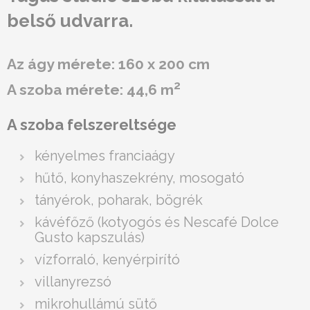
belső udvarra.
Az ágy mérete: 160 x 200 cm
2
A szoba mérete: 44,6 m
A szoba felszereltsége
kényelmes franciaágy
hűtő, konyhaszekrény, mosogató
tányérok, poharak, bögrék
kávéfőző (kotyogós és Nescafé Dolce
Gusto kapszulás)
vízforraló, kenyérpirító
villanyrezsó
mikrohullámú sütő