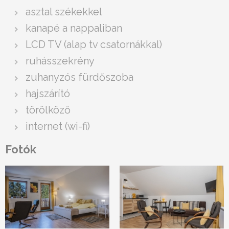
asztal székekkel
kanapé a nappaliban
LCD TV (alap tv csatornákkal)
ruhásszekrény
zuhanyzós fürdőszoba
hajszárító
törölköző
internet (wi-fi)
Fotók