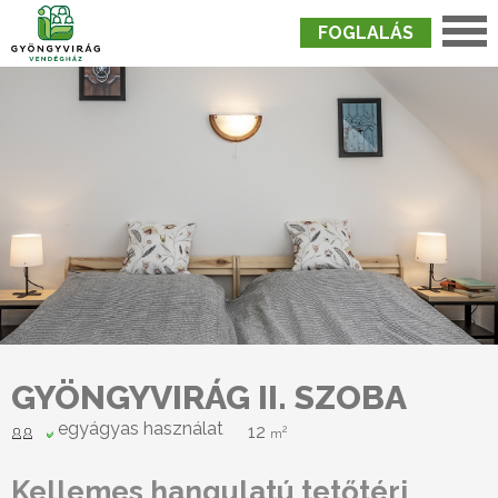
FOGLALÁS
Nyitólap
›
Szobák
›
Gyöngyvirág II. Szoba
GYÖNGYVIRÁG II. SZOBA
egyágyas használat
12
2
m
Kellemes hangulatú tetőtéri