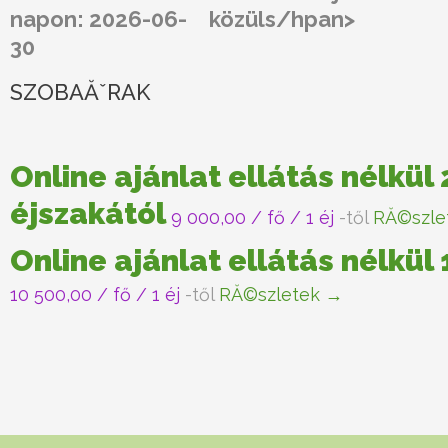
napon: 2026-06-
közüls/hpan>
30
SZOBAĂˇRAK
Online ajánlat ellátás nélkül 
éjszakától
9 000,00
/ fő / 1 éj
-től
RĂ©szle
Online ajánlat ellátás nélkül
10 500,00
/ fő / 1 éj
-től
RĂ©szletek →