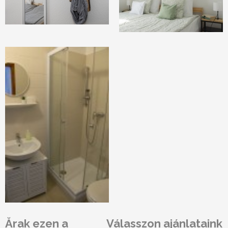
Ărak ezen a
Válasszon ajánlataink