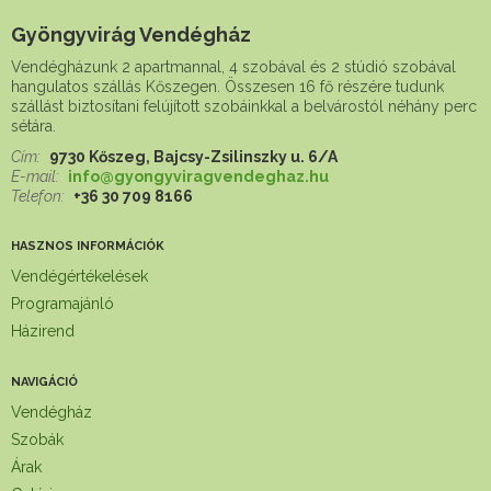
Gyöngyvirág Vendégház
Vendégházunk 2 apartmannal, 4 szobával és 2 stúdió szobával
hangulatos szállás Kőszegen. Összesen 16 fő részére tudunk
szállást biztosítani felújított szobáinkkal a belvárostól néhány perc
sétára.
Cím:
9730 Kőszeg, Bajcsy-Zsilinszky u. 6/A
E-mail:
info@gyongyviragvendeghaz.hu
Telefon:
+36 30 709 8166
HASZNOS INFORMÁCIÓK
Vendégértékelések
Programajánló
Házirend
NAVIGÁCIÓ
Vendégház
Szobák
Árak