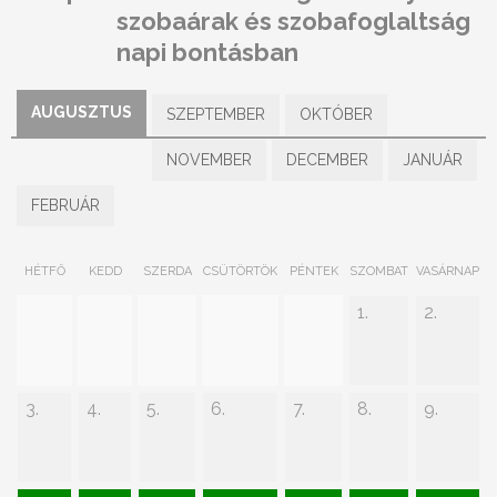
szobaárak és szobafoglaltság
napi bontásban
AUGUSZTUS
SZEPTEMBER
OKTÓBER
NOVEMBER
DECEMBER
JANUÁR
FEBRUÁR
HÉTFŐ
KEDD
SZERDA
CSÜTÖRTÖK
PÉNTEK
SZOMBAT
VASÁRNAP
1.
2.
3.
4.
5.
6.
7.
8.
9.