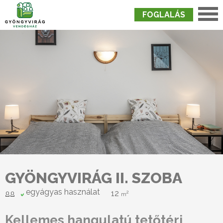
FOGLALÁS
Nyitólap
›
Szobák
›
Gyöngyvirág II. Szoba
GYÖNGYVIRÁG II. SZOBA
egyágyas használat
12
2
m
Kellemes hangulatú tetőtéri