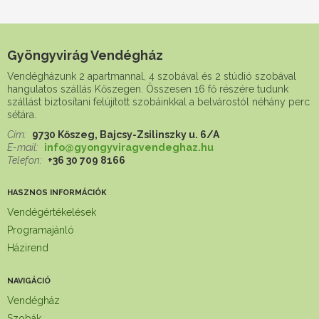
Gyöngyvirág Vendégház
Vendégházunk 2 apartmannal, 4 szobával és 2 stúdió szobával
hangulatos szállás Kőszegen. Összesen 16 fő részére tudunk
szállást biztosítani felújított szobáinkkal a belvárostól néhány perc
sétára.
Cím:
9730 Kőszeg, Bajcsy-Zsilinszky u. 6/A
E-mail:
info@gyongyviragvendeghaz.hu
Telefon:
+36 30 709 8166
HASZNOS INFORMÁCIÓK
Vendégértékelések
Programajánló
Házirend
NAVIGÁCIÓ
Vendégház
Szobák