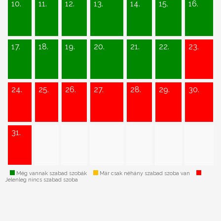
10.
11.
12.
13.
14.
15.
16.
17.
18.
19.
20.
21.
22.
23.
24.
25.
26.
27.
28.
29.
30.
31.
Még vannak szabad szobák
Már csak néhány szabad szoba van
Jelenleg nincs szabad szoba