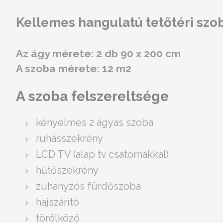
Kellemes hangulatú tetőtéri szoba
Az ágy mérete: 2 db 90 x 200 cm
A szoba mérete: 12 m2
A szoba felszereltsége
kényelmes 2 ágyas szoba
ruhásszekrény
LCD TV (alap tv csatornákkal)
hűtőszekrény
zuhanyzós fürdőszoba
hajszárító
törölköző