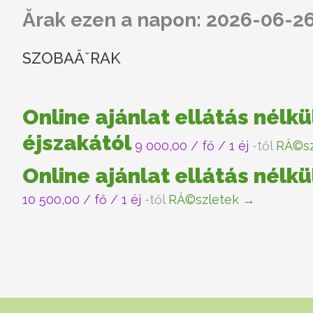
Ărak ezen a napon: 2026-06-2
SZOBAĂˇRAK
Online ajánlat ellátás nélkü
éjszakától
9 000,00
/ fő / 1 éj
-től
RĂ©sz
Online ajánlat ellátás nélkü
10 500,00
/ fő / 1 éj
-től
RĂ©szletek →