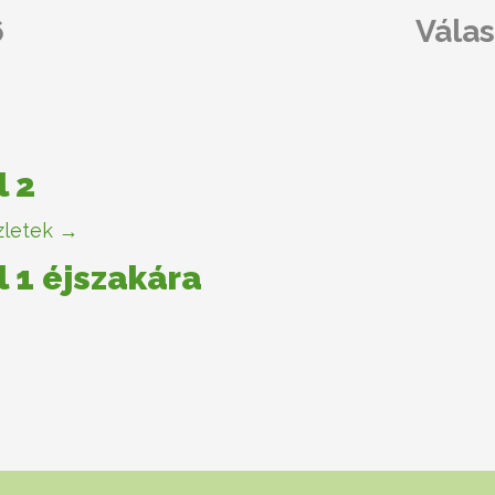
6
Válas
l 2
letek →
l 1 éjszakára