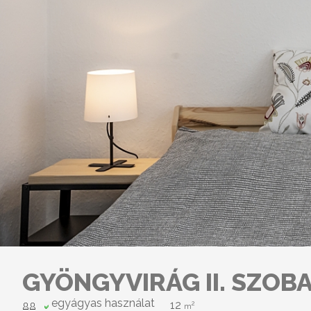
GYÖNGYVIRÁG II. SZOB
egyágyas használat
12
2
m