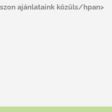
szon ajánlataink közüls/hpan>