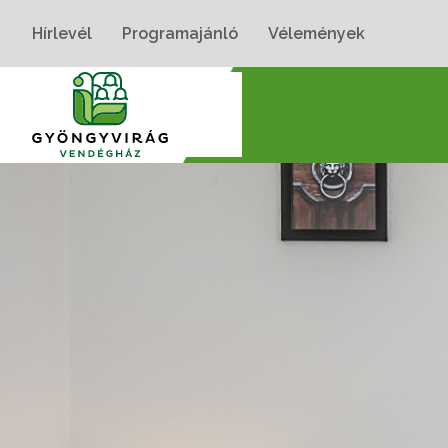
Hírlevél
Programajánló
Vélemények
Nyitólap
›
Szobák
›
Gyöngyvirág II. Szoba