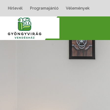
Hírlevél
Programajánló
Vélemények
Nyitólap
›
Szobák
›
Gyöngyvirág II. Szoba