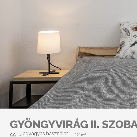
GYÖNGYVIRÁG II. SZOB
egyágyas használat
12
2
m