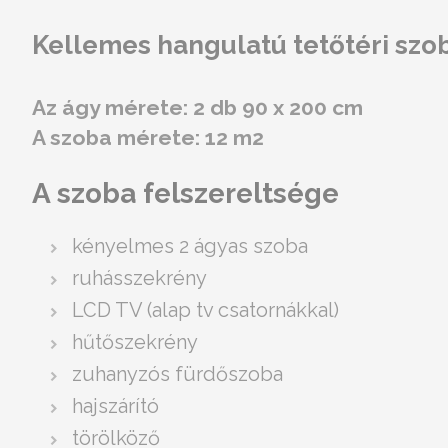
Kellemes hangulatú tetőtéri szoba
Az ágy mérete: 2 db 90 x 200 cm
A szoba mérete: 12 m2
A szoba felszereltsége
kényelmes 2 ágyas szoba
ruhásszekrény
LCD TV (alap tv csatornákkal)
hűtőszekrény
zuhanyzós fürdőszoba
hajszárító
törölköző