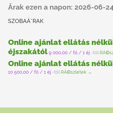
Ărak ezen a napon: 2026-06-2
SZOBAĂˇRAK
Online ajánlat ellátás nélkü
éjszakától
9 000,00
/ fő / 1 éj
-től
RĂ©sz
Online ajánlat ellátás nélkü
10 500,00
/ fő / 1 éj
-től
RĂ©szletek →