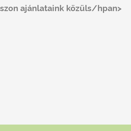
szon ajánlataink közüls/hpan>