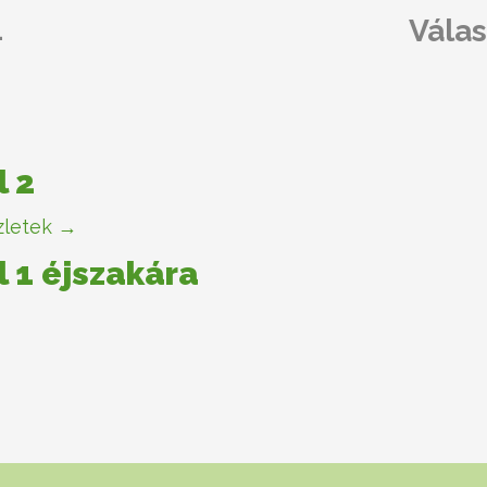
4
Válas
l 2
letek →
l 1 éjszakára