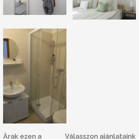
Ărak ezen a
Válasszon ajánlataink