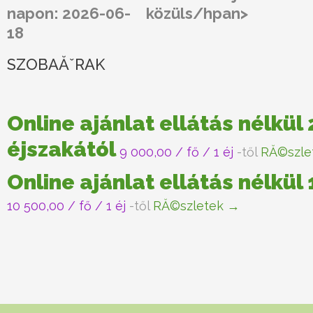
napon: 2026-06-
közüls/hpan>
18
SZOBAĂˇRAK
Online ajánlat ellátás nélkül 
éjszakától
9 000,00
/ fő / 1 éj
-től
RĂ©szle
Online ajánlat ellátás nélkül
10 500,00
/ fő / 1 éj
-től
RĂ©szletek →