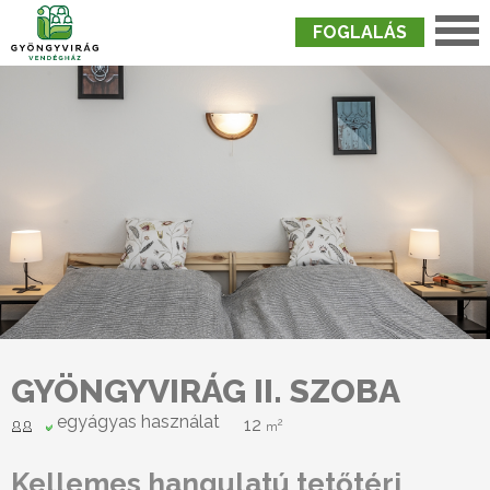
FOGLALÁS
Nyitólap
›
Szobák
›
Gyöngyvirág II. Szoba
GYÖNGYVIRÁG II. SZOBA
egyágyas használat
12
2
m
Kellemes hangulatú tetőtéri