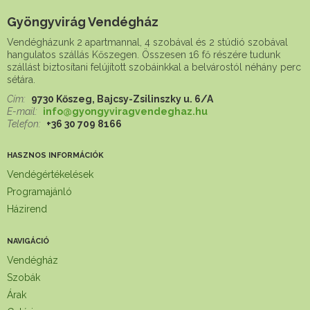
Gyöngyvirág Vendégház
Vendégházunk 2 apartmannal, 4 szobával és 2 stúdió szobával
hangulatos szállás Kőszegen. Összesen 16 fő részére tudunk
szállást biztosítani felújított szobáinkkal a belvárostól néhány perc
sétára.
Cím:
9730 Kőszeg, Bajcsy-Zsilinszky u. 6/A
E-mail:
info@gyongyviragvendeghaz.hu
Telefon:
+36 30 709 8166
HASZNOS INFORMÁCIÓK
Vendégértékelések
Programajánló
Házirend
NAVIGÁCIÓ
Vendégház
Szobák
Árak