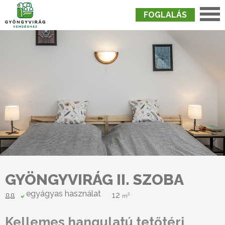
FOGLALÁS
Nyitólap
›
Szobák
›
Gyöngyvirág II. Szoba
GYÖNGYVIRÁG II. SZOBA
egyágyas használat
12
2
m
Kellemes hangulatú tetőtéri