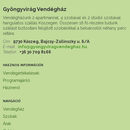
Gyöngyvirág Vendégház
Vendégházunk 2 apartmannal, 4 szobával és 2 stúdió szobával
hangulatos szállás Kőszegen. Összesen 16 fő részére tudunk
szállást biztosítani felújított szobáinkkal a belvárostól néhány perc
sétára.
Cím:
9730 Kőszeg, Bajcsy-Zsilinszky u. 6/A
E-mail:
info@gyongyviragvendeghaz.hu
Telefon:
+36 30 709 8166
HASZNOS INFORMÁCIÓK
Vendégértékelések
Programajánló
Házirend
NAVIGÁCIÓ
Vendégház
Szobák
Árak