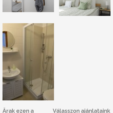
Ărak ezen a
Válasszon ajánlataink