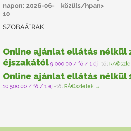
napon: 2026-06-
közüls/hpan>
10
SZOBAĂˇRAK
Online ajánlat ellátás nélkül 
éjszakától
9 000,00
/ fő / 1 éj
-től
RĂ©szle
Online ajánlat ellátás nélkül
10 500,00
/ fő / 1 éj
-től
RĂ©szletek →