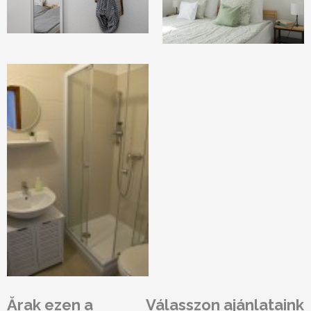
Ărak ezen a
Válasszon ajánlataink