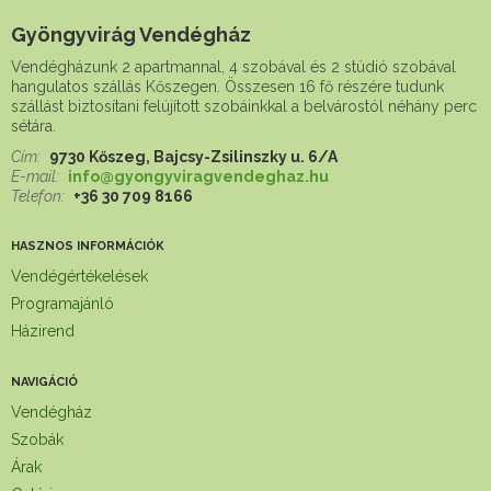
Gyöngyvirág Vendégház
Vendégházunk 2 apartmannal, 4 szobával és 2 stúdió szobával
hangulatos szállás Kőszegen. Összesen 16 fő részére tudunk
szállást biztosítani felújított szobáinkkal a belvárostól néhány perc
sétára.
Cím:
9730 Kőszeg, Bajcsy-Zsilinszky u. 6/A
E-mail:
info@gyongyviragvendeghaz.hu
Telefon:
+36 30 709 8166
HASZNOS INFORMÁCIÓK
Vendégértékelések
Programajánló
Házirend
NAVIGÁCIÓ
Vendégház
Szobák
Árak