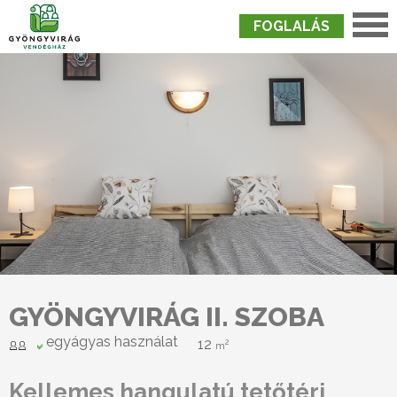
FOGLALÁS
Nyitólap
›
Szobák
›
Gyöngyvirág II. Szoba
GYÖNGYVIRÁG II. SZOBA
egyágyas használat
12
2
m
Kellemes hangulatú tetőtéri