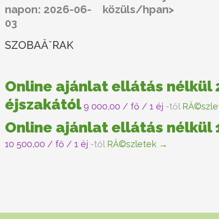
napon: 2026-06-
közüls/hpan>
03
SZOBAĂˇRAK
Online ajánlat ellátás nélkül 
éjszakától
9 000,00
/ fő / 1 éj
-től
RĂ©szle
Online ajánlat ellátás nélkül
10 500,00
/ fő / 1 éj
-től
RĂ©szletek →