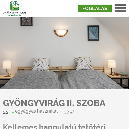
FOGLALÁS
Nyitólap
›
Szobák
›
Gyöngyvirág II. Szoba
GYÖNGYVIRÁG II. SZOBA
egyágyas használat
12
2
m
Kellemes hangulatú tetőtéri