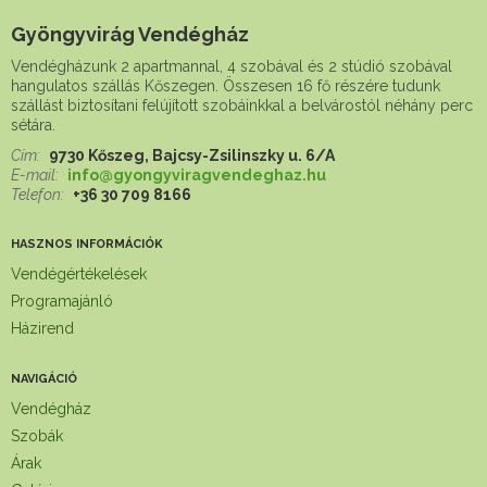
Gyöngyvirág Vendégház
Vendégházunk 2 apartmannal, 4 szobával és 2 stúdió szobával
hangulatos szállás Kőszegen. Összesen 16 fő részére tudunk
szállást biztosítani felújított szobáinkkal a belvárostól néhány perc
sétára.
Cím:
9730 Kőszeg, Bajcsy-Zsilinszky u. 6/A
E-mail:
info@gyongyviragvendeghaz.hu
Telefon:
+36 30 709 8166
HASZNOS INFORMÁCIÓK
Vendégértékelések
Programajánló
Házirend
NAVIGÁCIÓ
Vendégház
Szobák
Árak