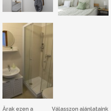
Ărak ezen a
Válasszon ajánlataink