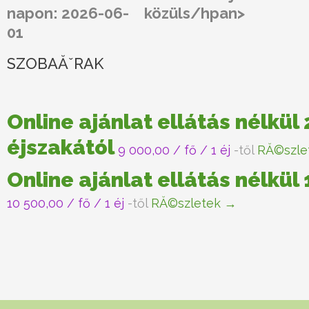
napon: 2026-06-
közüls/hpan>
01
SZOBAĂˇRAK
Online ajánlat ellátás nélkül 
éjszakától
9 000,00
/ fő / 1 éj
-től
RĂ©szle
Online ajánlat ellátás nélkül
10 500,00
/ fő / 1 éj
-től
RĂ©szletek →