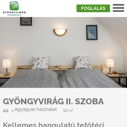
FOGLALÁS
Nyitólap
›
Szobák
›
Gyöngyvirág II. Szoba
GYÖNGYVIRÁG II. SZOBA
egyágyas használat
12
2
m
Kellemes hangulatú tetőtéri