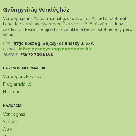
Gyöngyvirág Vendégház
Vendégházunk 2 apartmannal, 4 szobával és 2 stúdió szobával
hangulatos szállás Kőszegen. Összesen 16 fő részére tudunk
szállást biztosítani felújított szobáinkkal a belvárostól néhány perc
sétára.
Cím:
9730 Kőszeg, Bajcsy-Zsilinszky u. 6/A
E-mail:
info@gyongyviragvendeghaz.hu
Telefon:
+36 30 709 8166
HASZNOS INFORMÁCIÓK
Vendégértékelések
Programajánló
Házirend
NAVIGÁCIÓ
Vendégház
Szobák
Árak