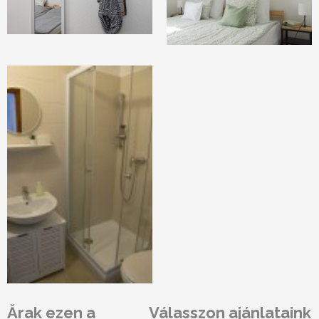
Ărak ezen a
Válasszon ajánlataink