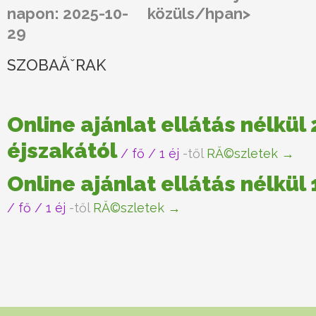
napon: 2025-10-
közüls/hpan>
29
SZOBAĂˇRAK
Online ajánlat ellátás nélkül 
éjszakától
/ fő / 1 éj
-től
RĂ©szletek →
Online ajánlat ellátás nélkül
/ fő / 1 éj
-től
RĂ©szletek →