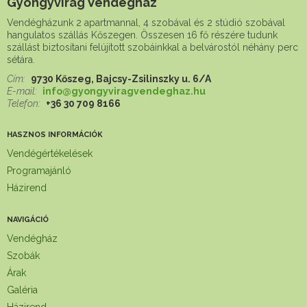
Gyöngyvirág Vendégház
Vendégházunk 2 apartmannal, 4 szobával és 2 stúdió szobával
hangulatos szállás Kőszegen. Összesen 16 fő részére tudunk
szállást biztosítani felújított szobáinkkal a belvárostól néhány perc
sétára.
Cím:
9730 Kőszeg, Bajcsy-Zsilinszky u. 6/A
E-mail:
info@gyongyviragvendeghaz.hu
Telefon:
+36 30 709 8166
HASZNOS INFORMÁCIÓK
Vendégértékelések
Programajánló
Házirend
NAVIGÁCIÓ
Vendégház
Szobák
Árak
Galéria