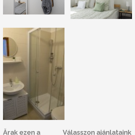
Ărak ezen a
Válasszon ajánlataink