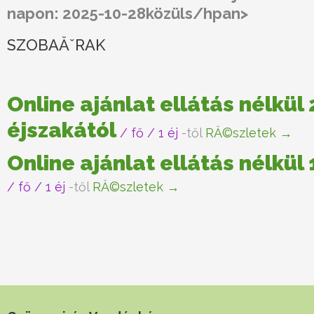
napon: 2025-10-28
közüls/hpan>
SZOBAĂˇRAK
Online ajánlat ellátás nélkül 
éjszakától
/ fő / 1 éj
-től
RĂ©szletek →
Online ajánlat ellátás nélkül
/ fő / 1 éj
-től
RĂ©szletek →