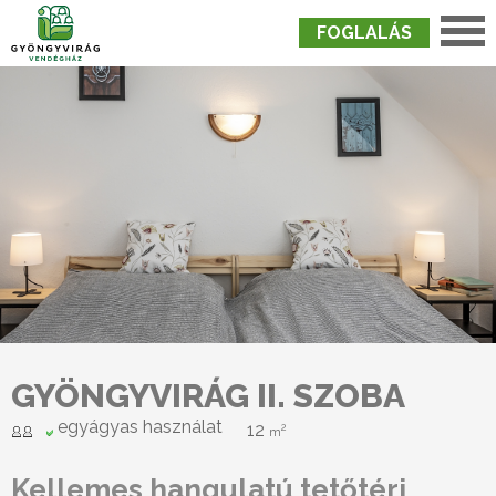
FOGLALÁS
Nyitólap
›
Szobák
›
Gyöngyvirág II. Szoba
GYÖNGYVIRÁG II. SZOBA
egyágyas használat
12
2
m
Kellemes hangulatú tetőtéri