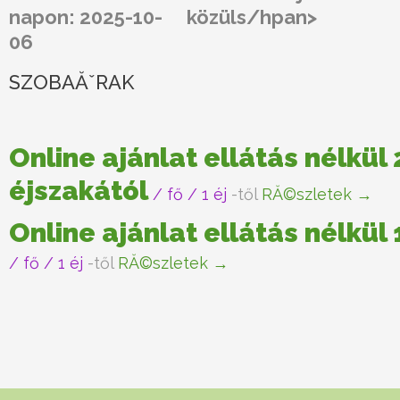
napon: 2025-10-
közüls/hpan>
06
SZOBAĂˇRAK
Online ajánlat ellátás nélkül 
éjszakától
/ fő / 1 éj
-től
RĂ©szletek →
Online ajánlat ellátás nélkül
/ fő / 1 éj
-től
RĂ©szletek →