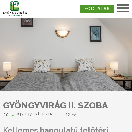
FOGLALÁS
Nyitólap
›
Szobák
›
Gyöngyvirág II. Szoba
GYÖNGYVIRÁG II. SZOBA
egyágyas használat
12
2
m
Kellemes hangulatú tetőtéri