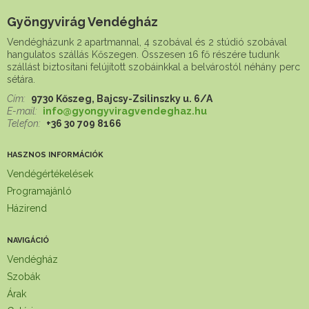
Gyöngyvirág Vendégház
Vendégházunk 2 apartmannal, 4 szobával és 2 stúdió szobával
hangulatos szállás Kőszegen. Összesen 16 fő részére tudunk
szállást biztosítani felújított szobáinkkal a belvárostól néhány perc
sétára.
Cím:
9730 Kőszeg, Bajcsy-Zsilinszky u. 6/A
E-mail:
info@gyongyviragvendeghaz.hu
Telefon:
+36 30 709 8166
HASZNOS INFORMÁCIÓK
Vendégértékelések
Programajánló
Házirend
NAVIGÁCIÓ
Vendégház
Szobák
Árak