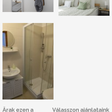
Ărak ezen a
Válasszon ajánlataink