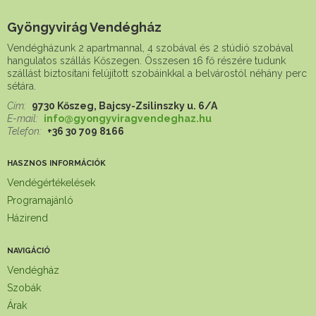
Gyöngyvirág Vendégház
Vendégházunk 2 apartmannal, 4 szobával és 2 stúdió szobával
hangulatos szállás Kőszegen. Összesen 16 fő részére tudunk
szállást biztosítani felújított szobáinkkal a belvárostól néhány perc
sétára.
Cím:
9730 Kőszeg, Bajcsy-Zsilinszky u. 6/A
E-mail:
info@gyongyviragvendeghaz.hu
Telefon:
+36 30 709 8166
HASZNOS INFORMÁCIÓK
Vendégértékelések
Programajánló
Házirend
NAVIGÁCIÓ
Vendégház
Szobák
Árak