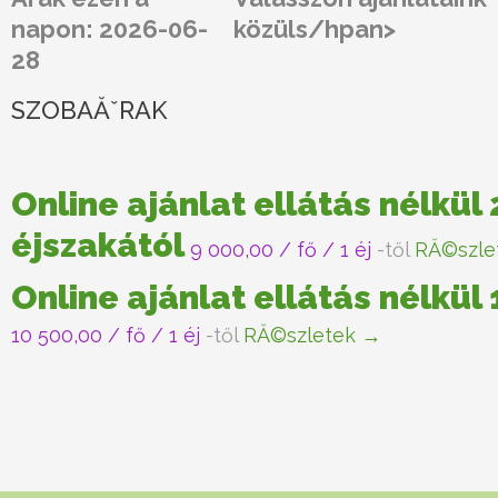
napon: 2026-06-
közüls/hpan>
28
SZOBAĂˇRAK
Online ajánlat ellátás nélkül 
éjszakától
9 000,00
/ fő / 1 éj
-től
RĂ©szle
Online ajánlat ellátás nélkül
10 500,00
/ fő / 1 éj
-től
RĂ©szletek →