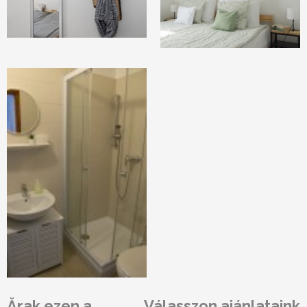
Ărak ezen a
Válasszon ajánlataink