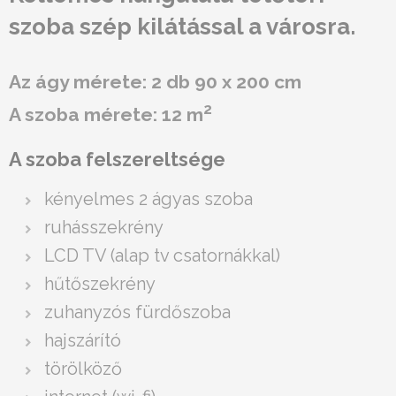
szoba szép kilátással a városra.
Az ágy mérete: 2 db 90 x 200 cm
2
A szoba mérete: 12 m
A szoba felszereltsége
kényelmes 2 ágyas szoba
ruhásszekrény
LCD TV (alap tv csatornákkal)
hűtőszekrény
zuhanyzós fürdőszoba
hajszárító
törölköző