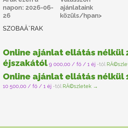
napon: 2026-06-
ajánlataink
26
közüls/hpan>
SZOBAĂˇRAK
Online ajánlat ellátás nélkül 
éjszakától
9 000,00
/ fő / 1 éj
-től
RĂ©szle
Online ajánlat ellátás nélkül
10 500,00
/ fő / 1 éj
-től
RĂ©szletek →