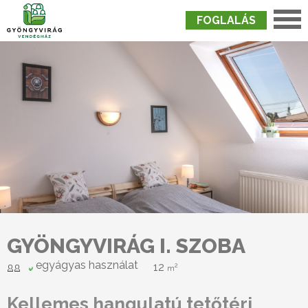
FOGLALÁS
Nyitólap
›
Szobák
›
Gyöngyvirág I. Szoba
GYÖNGYVIRÁG I. SZOBA
egyágyas használat
12
2
m
Kellemes hangulatú tetőtéri