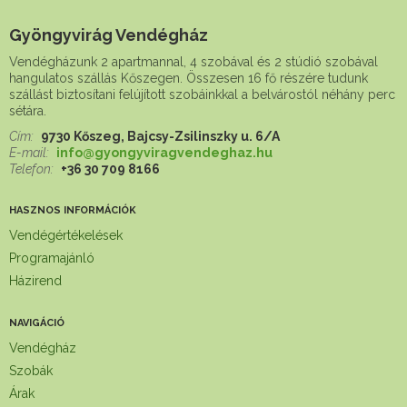
Gyöngyvirág Vendégház
Vendégházunk 2 apartmannal, 4 szobával és 2 stúdió szobával
hangulatos szállás Kőszegen. Összesen 16 fő részére tudunk
szállást biztosítani felújított szobáinkkal a belvárostól néhány perc
sétára.
Cím:
9730 Kőszeg, Bajcsy-Zsilinszky u. 6/A
E-mail:
info@gyongyviragvendeghaz.hu
Telefon:
+36 30 709 8166
HASZNOS INFORMÁCIÓK
Vendégértékelések
Programajánló
Házirend
NAVIGÁCIÓ
Vendégház
Szobák
Árak