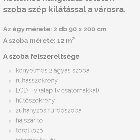
szoba szép kilátással a városra.
Az ágy mérete: 2 db 90 x 200 cm
2
A szoba mérete: 12 m
A szoba felszereltsége
kényelmes 2 ágyas szoba
ruhásszekrény
LCD TV (alap tv csatornákkal)
hűtőszekrény
zuhanyzós fürdőszoba
hajszárító
törölköző