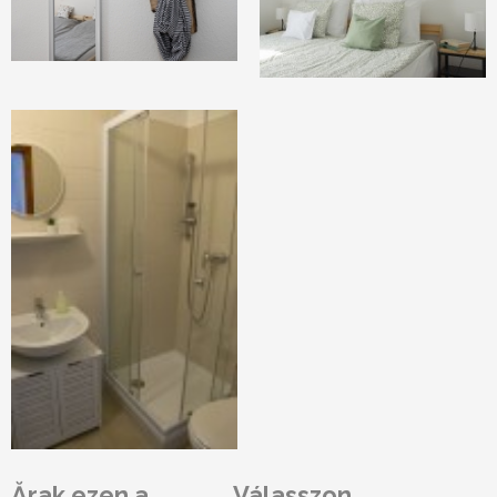
Ărak ezen a
Válasszon