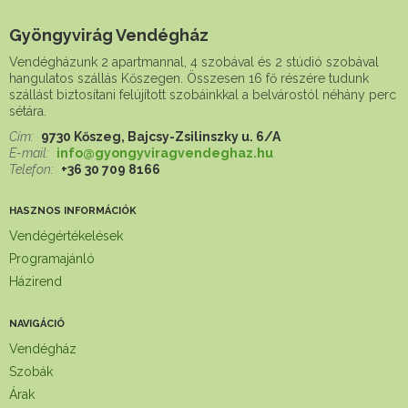
Gyöngyvirág Vendégház
Vendégházunk 2 apartmannal, 4 szobával és 2 stúdió szobával
hangulatos szállás Kőszegen. Összesen 16 fő részére tudunk
szállást biztosítani felújított szobáinkkal a belvárostól néhány perc
sétára.
Cím:
9730 Kőszeg, Bajcsy-Zsilinszky u. 6/A
E-mail:
info@gyongyviragvendeghaz.hu
Telefon:
+36 30 709 8166
HASZNOS INFORMÁCIÓK
Vendégértékelések
Programajánló
Házirend
NAVIGÁCIÓ
Vendégház
Szobák
Árak