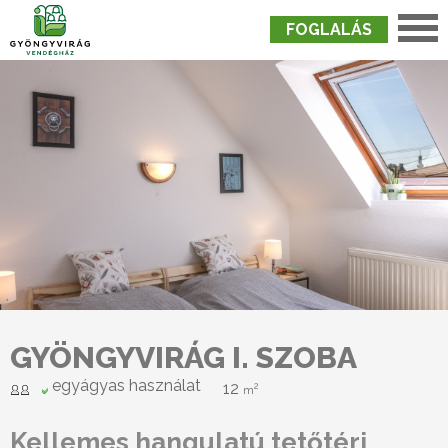
FOGLALÁS
Nyitólap
›
Szobák
›
Gyöngyvirág I. Szoba
GYÖNGYVIRÁG I. SZOBA
egyágyas használat
12
2
m
Kellemes hangulatú tetőtéri