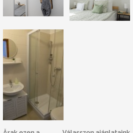
Ărak ezen a
Válasszon ajánlataink