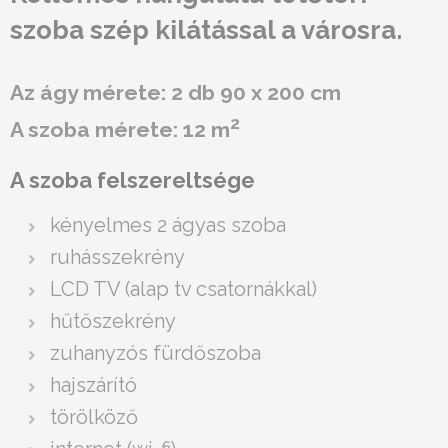
szoba szép kilátással a városra.
Az ágy mérete: 2 db 90 x 200 cm
2
A szoba mérete: 12 m
A szoba felszereltsége
kényelmes 2 ágyas szoba
ruhásszekrény
LCD TV (alap tv csatornákkal)
hűtőszekrény
zuhanyzós fürdőszoba
hajszárító
törölköző