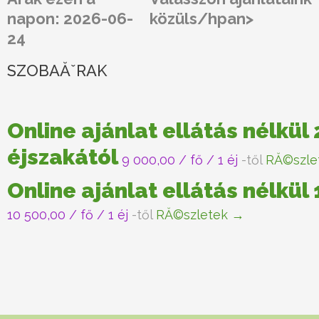
napon: 2026-06-
közüls/hpan>
24
SZOBAĂˇRAK
Online ajánlat ellátás nélkül 
éjszakától
9 000,00
/ fő / 1 éj
-től
RĂ©szle
Online ajánlat ellátás nélkül
10 500,00
/ fő / 1 éj
-től
RĂ©szletek →