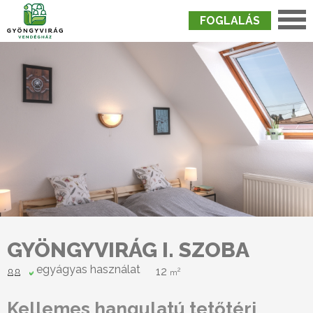
FOGLALÁS
Nyitólap
›
Szobák
›
Gyöngyvirág I. Szoba
GYÖNGYVIRÁG I. SZOBA
egyágyas használat
12
2
m
Kellemes hangulatú tetőtéri