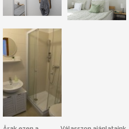
Ărak ezen a
Válasszon ajánlataink