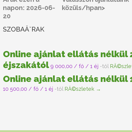
napon: 2026-06-
közüls/hpan>
20
SZOBAĂˇRAK
Online ajánlat ellátás nélkül 
éjszakától
9 000,00
/ fő / 1 éj
-től
RĂ©szle
Online ajánlat ellátás nélkül
10 500,00
/ fő / 1 éj
-től
RĂ©szletek →