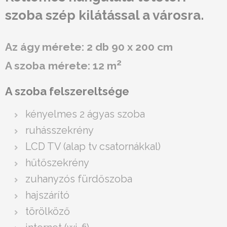
szoba szép kilátással a városra.
Az ágy mérete: 2 db 90 x 200 cm
2
A szoba mérete: 12 m
A szoba felszereltsége
kényelmes 2 ágyas szoba
ruhásszekrény
LCD TV (alap tv csatornákkal)
hűtőszekrény
zuhanyzós fürdőszoba
hajszárító
törölköző