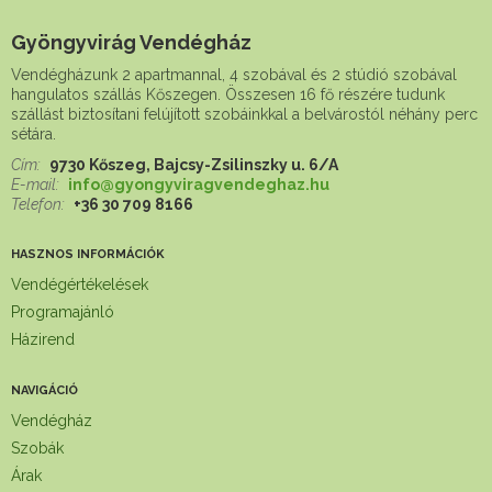
Gyöngyvirág Vendégház
Vendégházunk 2 apartmannal, 4 szobával és 2 stúdió szobával
hangulatos szállás Kőszegen. Összesen 16 fő részére tudunk
szállást biztosítani felújított szobáinkkal a belvárostól néhány perc
sétára.
Cím:
9730 Kőszeg, Bajcsy-Zsilinszky u. 6/A
E-mail:
info@gyongyviragvendeghaz.hu
Telefon:
+36 30 709 8166
HASZNOS INFORMÁCIÓK
Vendégértékelések
Programajánló
Házirend
NAVIGÁCIÓ
Vendégház
Szobák
Árak