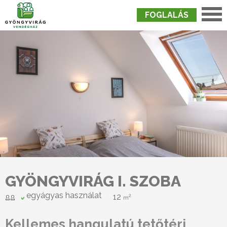
FOGLALÁS
Nyitólap
›
Szobák
›
Gyöngyvirág I. Szoba
GYÖNGYVIRÁG I. SZOBA
egyágyas használat
12
2
m
Kellemes hangulatú tetőtéri