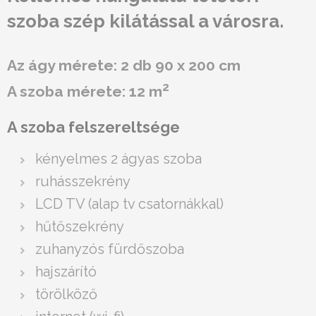
szoba szép kilátással a városra.
Az ágy mérete: 2 db 90 x 200 cm
2
A szoba mérete: 12 m
A szoba felszereltsége
kényelmes 2 ágyas szoba
ruhásszekrény
LCD TV (alap tv csatornákkal)
hűtőszekrény
zuhanyzós fürdőszoba
hajszárító
törölköző