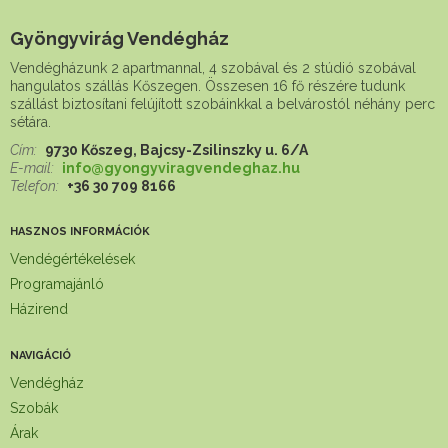
Gyöngyvirág Vendégház
Vendégházunk 2 apartmannal, 4 szobával és 2 stúdió szobával
hangulatos szállás Kőszegen. Összesen 16 fő részére tudunk
szállást biztosítani felújított szobáinkkal a belvárostól néhány perc
sétára.
Cím:
9730 Kőszeg, Bajcsy-Zsilinszky u. 6/A
E-mail:
info@gyongyviragvendeghaz.hu
Telefon:
+36 30 709 8166
HASZNOS INFORMÁCIÓK
Vendégértékelések
Programajánló
Házirend
NAVIGÁCIÓ
Vendégház
Szobák
Árak