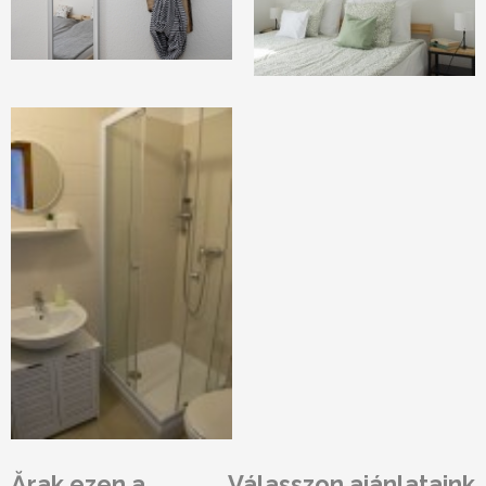
Ărak ezen a
Válasszon ajánlataink