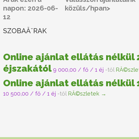
napon: 2026-06-
közüls/hpan>
12
SZOBAĂˇRAK
Online ajánlat ellátás nélkül 
éjszakától
9 000,00
/ fő / 1 éj
-től
RĂ©szle
Online ajánlat ellátás nélkül
10 500,00
/ fő / 1 éj
-től
RĂ©szletek →