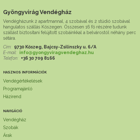
Gyöngyvirág Vendégház
Vendégházunk 2 apartmannal, 4 szobával és 2 stúdió szobával
hangulatos szállás Kőszegen. Összesen 16 fő részére tudunk
szállást biztosítani felújított szobáinkkal a belvárostól néhány perc
sétára.
Cím:
9730 Kőszeg, Bajcsy-Zsilinszky u. 6/A
E-mail:
info@gyongyviragvendeghaz.hu
Telefon:
+36 30 709 8166
HASZNOS INFORMÁCIÓK
Vendégértékelések
Programajánló
Házirend
NAVIGÁCIÓ
Vendégház
Szobák
Árak