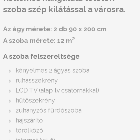
szoba szép kilátással a városra.
Az ágy mérete: 2 db 90 x 200 cm
2
A szoba mérete: 12 m
A szoba felszereltsége
kényelmes 2 ágyas szoba
ruhásszekrény
LCD TV (alap tv csatornákkal)
hűtőszekrény
zuhanyzós fürdőszoba
hajszárító
törölköző