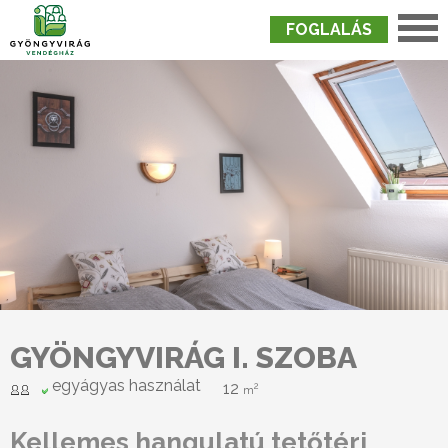
FOGLALÁS
Nyitólap
›
Szobák
›
Gyöngyvirág I. Szoba
GYÖNGYVIRÁG I. SZOBA
egyágyas használat
12
2
m
Kellemes hangulatú tetőtéri