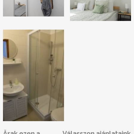
Ărak ezen a
Válasszon ajánlataink