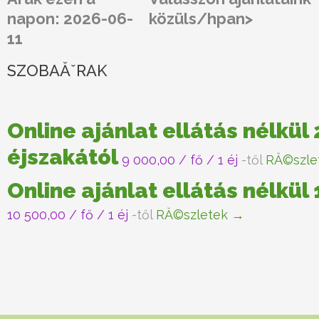
napon: 2026-06-
közüls/hpan>
11
SZOBAĂˇRAK
Online ajánlat ellátás nélkül 
éjszakától
9 000,00
/ fő / 1 éj
-től
RĂ©szle
Online ajánlat ellátás nélkül
10 500,00
/ fő / 1 éj
-től
RĂ©szletek →