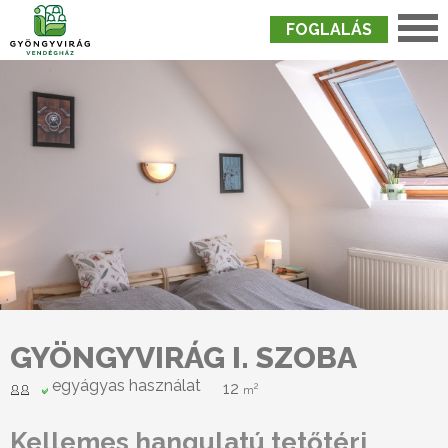
FOGLALÁS
Nyitólap
›
Szobák
›
Gyöngyvirág I. Szoba
GYÖNGYVIRÁG I. SZOBA
egyágyas használat
12
2
m
Kellemes hangulatú tetőtéri