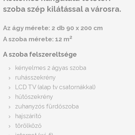
szoba szép kilátással a városra.
Az ágy mérete: 2 db 90 x 200 cm
2
A szoba mérete: 12 m
A szoba felszereltsége
kényelmes 2 ágyas szoba
ruhásszekrény
LCD TV (alap tv csatornákkal)
hűtőszekrény
zuhanyzós fürdőszoba
hajszárító
törölköző