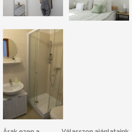
Ărak ezen a
Válasszon ajánlataink