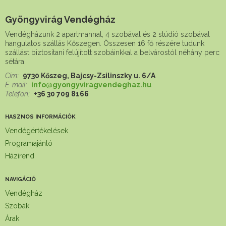
Gyöngyvirág Vendégház
Vendégházunk 2 apartmannal, 4 szobával és 2 stúdió szobával
hangulatos szállás Kőszegen. Összesen 16 fő részére tudunk
szállást biztosítani felújított szobáinkkal a belvárostól néhány perc
sétára.
Cím:
9730 Kőszeg, Bajcsy-Zsilinszky u. 6/A
E-mail:
info@gyongyviragvendeghaz.hu
Telefon:
+36 30 709 8166
HASZNOS INFORMÁCIÓK
Vendégértékelések
Programajánló
Házirend
NAVIGÁCIÓ
Vendégház
Szobák
Árak