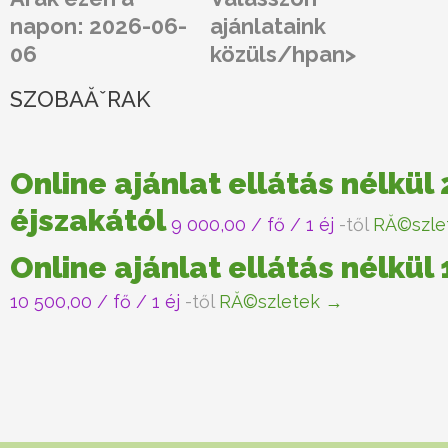
napon: 2026-06-
ajánlataink
06
közüls/hpan>
SZOBAĂˇRAK
Online ajánlat ellátás nélkül 
éjszakától
9 000,00
/ fő / 1 éj
-től
RĂ©szle
Online ajánlat ellátás nélkül
10 500,00
/ fő / 1 éj
-től
RĂ©szletek →