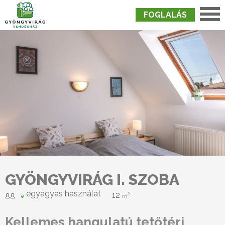
FOGLALÁS
Nyitólap
›
Szobák
›
Gyöngyvirág I. Szoba
GYÖNGYVIRÁG I. SZOBA
egyágyas használat
12
2
m
Kellemes hangulatú tetőtéri