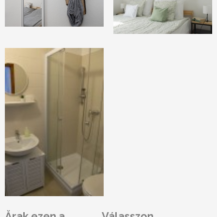
Ărak ezen a
Válasszon