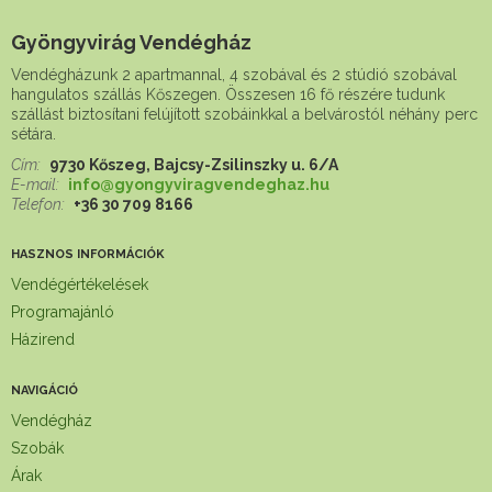
Gyöngyvirág Vendégház
Vendégházunk 2 apartmannal, 4 szobával és 2 stúdió szobával
hangulatos szállás Kőszegen. Összesen 16 fő részére tudunk
szállást biztosítani felújított szobáinkkal a belvárostól néhány perc
sétára.
Cím:
9730 Kőszeg, Bajcsy-Zsilinszky u. 6/A
E-mail:
info@gyongyviragvendeghaz.hu
Telefon:
+36 30 709 8166
HASZNOS INFORMÁCIÓK
Vendégértékelések
Programajánló
Házirend
NAVIGÁCIÓ
Vendégház
Szobák
Árak