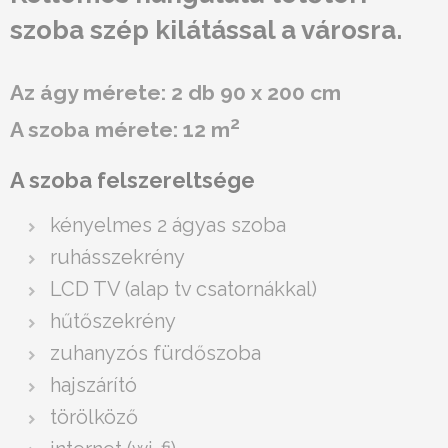
szoba szép kilátással a városra.
Az ágy mérete: 2 db 90 x 200 cm
2
A szoba mérete: 12 m
A szoba felszereltsége
kényelmes 2 ágyas szoba
ruhásszekrény
LCD TV (alap tv csatornákkal)
hűtőszekrény
zuhanyzós fürdőszoba
hajszárító
törölköző