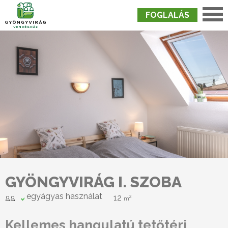
FOGLALÁS
Nyitólap
›
Szobák
›
Gyöngyvirág I. Szoba
GYÖNGYVIRÁG I. SZOBA
egyágyas használat
12
2
m
Kellemes hangulatú tetőtéri