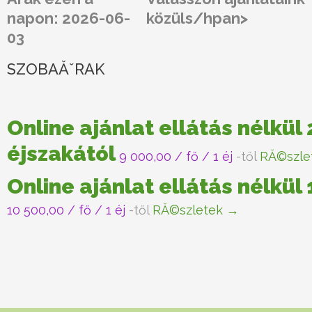
napon: 2026-06-
közüls/hpan>
03
SZOBAĂˇRAK
Online ajánlat ellátás nélkül 
éjszakától
9 000,00
/ fő / 1 éj
-től
RĂ©szle
Online ajánlat ellátás nélkül
10 500,00
/ fő / 1 éj
-től
RĂ©szletek →