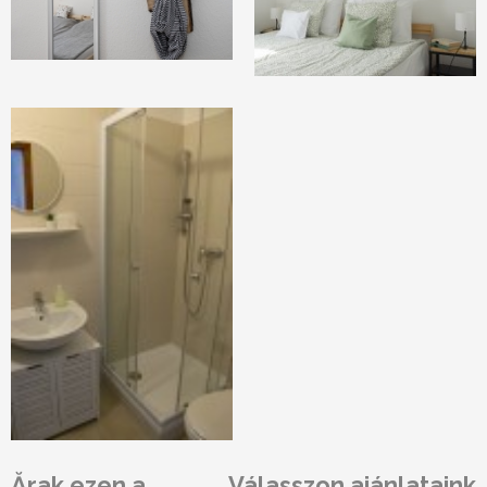
Ărak ezen a
Válasszon ajánlataink