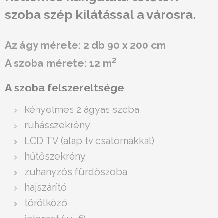
szoba szép kilátással a városra.
Az ágy mérete: 2 db 90 x 200 cm
2
A szoba mérete: 12 m
A szoba felszereltsége
kényelmes 2 ágyas szoba
ruhásszekrény
LCD TV (alap tv csatornákkal)
hűtőszekrény
zuhanyzós fürdőszoba
hajszárító
törölköző