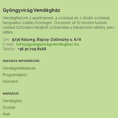
Gyöngyvirág Vendégház
Vendégházunk 2 apartmannal, 4 szobával és 2 stúdió szobával
hangulatos szállás Kőszegen. Összesen 16 fő részére tudunk
szállást biztosítani felújított szobáinkkal a belvárostól néhány perc
sétára.
Cím:
9730 Kőszeg, Bajcsy-Zsilinszky u. 6/A
E-mail:
info@gyongyviragvendeghaz.hu
Telefon:
+36 30 709 8166
HASZNOS INFORMÁCIÓK
Vendégértékelések
Programajánló
Házirend
NAVIGÁCIÓ
Vendégház
Szobák
Árak