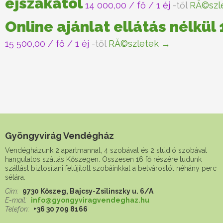
éjszakától
14 000,00
/ fő / 1 éj
-től
RĂ©szl
Online ajánlat ellátás nélkül
15 500,00
/ fő / 1 éj
-től
RĂ©szletek →
Gyöngyvirág Vendégház
Vendégházunk 2 apartmannal, 4 szobával és 2 stúdió szobával
hangulatos szállás Kőszegen. Összesen 16 fő részére tudunk
szállást biztosítani felújított szobáinkkal a belvárostól néhány perc
sétára.
Cím:
9730 Kőszeg, Bajcsy-Zsilinszky u. 6/A
E-mail:
info@gyongyviragvendeghaz.hu
Telefon:
+36 30 709 8166