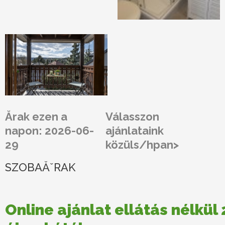
Ărak ezen a
Válasszon
napon: 2026-06-
ajánlataink
29
közüls/hpan>
SZOBAĂˇRAK
Online ajánlat ellátás nélkül 