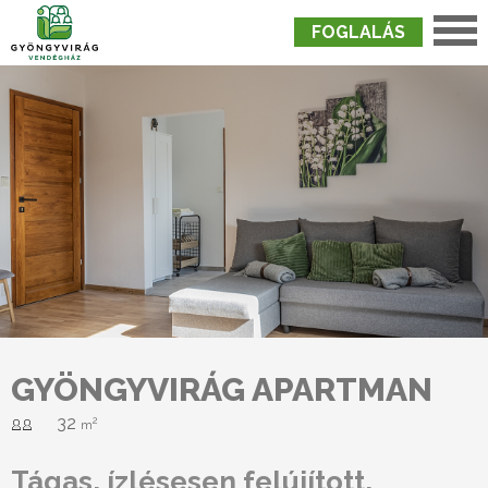
FOGLALÁS
Nyitólap
›
Szobák
›
Gyöngyvirág Apartman
GYÖNGYVIRÁG APARTMAN
32
2
m
Tágas, ízlésesen felújított,