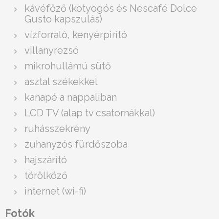
kávéfőző (kotyogós és Nescafé Dolce
Gusto kapszulás)
vízforraló, kenyérpirító
villanyrezsó
mikrohullámú sütő
asztal székekkel
kanapé a nappaliban
LCD TV (alap tv csatornákkal)
ruhásszekrény
zuhanyzós fürdőszoba
hajszárító
törölköző
internet (wi-fi)
Fotók