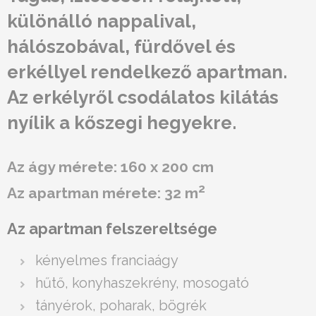
különálló nappalival,
hálószobával, fürdővel és
erkéllyel rendelkező apartman.
Az erkélyről csodálatos kilátás
nyílik a kőszegi hegyekre.
Az ágy mérete: 160 x 200 cm
2
Az apartman mérete: 32 m
Az apartman felszereltsége
kényelmes franciaágy
hűtő, konyhaszekrény, mosogató
tányérok, poharak, bögrék