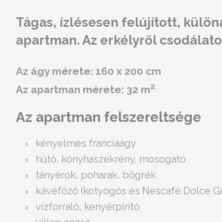
Tágas, ízlésesen felújított, külö
apartman. Az erkélyről csodálatos
Az ágy mérete: 160 x 200 cm
2
Az apartman mérete: 32 m
Az apartman felszereltsége
kényelmes franciaágy
hűtő, konyhaszekrény, mosogató
tányérok, poharak, bögrék
kávéfőző (kotyogós és Nescafé Dolce G
vízforraló, kenyérpirító