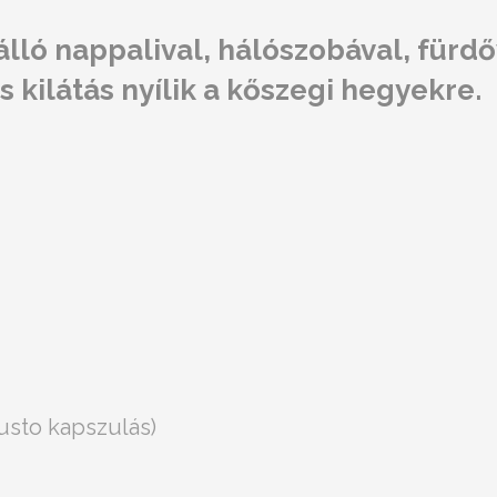
nálló nappalival, hálószobával, fürd
 kilátás nyílik a kőszegi hegyekre.
usto kapszulás)