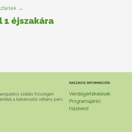
zletek →
l 1 éjszakára
HASZNOS INFORMÁCIÓK
Vendégértékelések
hangulatos szállás Kőszegen.
báinkkal a belvárostól néhány perc
Programajánló
Házirend