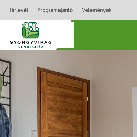
Hírlevél
Programajánló
Vélemények
Nyitólap
›
Szobák
›
Gyöngyvirág Apartman