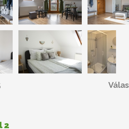
5
Válas
l 2