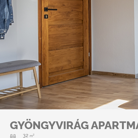
GYÖNGYVIRÁG APARTM
32
2
m