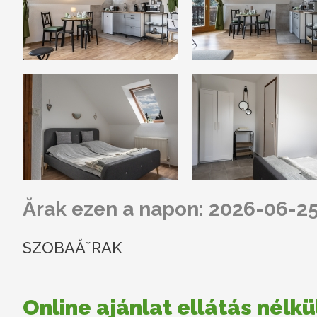
Ărak ezen a napon: 2026-06-2
SZOBAĂˇRAK
Online ajánlat ellátás nélkü