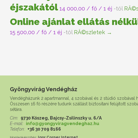
éjszakától
14 000,00
/ fő / 1 éj
-től
RĂ©s
Online ajánlat ellátás nélkü
15 500,00
/ fő / 1 éj
-től
RĂ©szletek →
Gyöngyvirág Vendégház
Vendégházunk 2 apartmannal, 4 szobával és 2 stúdió szobával 
Összesen 16 fő részére tudunk szállást biztosítani felújított szo
sétára.
Cím:
9730 Kőszeg, Bajcsy-Zsilinszky u. 6/A
E-mail:
info@gyongyviragvendeghaz.hu
Telefon:
+36 30 709 8166
Honlapkészítés:
Igor Corner Internet