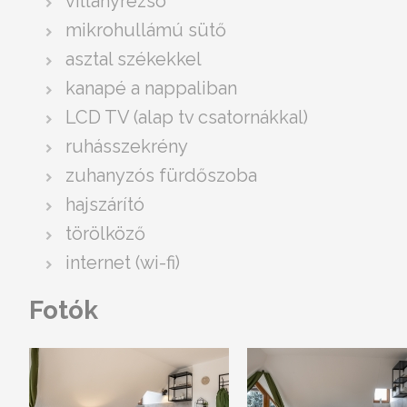
villanyrezsó
mikrohullámú sütő
asztal székekkel
kanapé a nappaliban
LCD TV (alap tv csatornákkal)
ruhásszekrény
zuhanyzós fürdőszoba
hajszárító
törölköző
internet (wi-fi)
Fotók