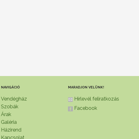
NAVIGÁCIÓ
MARADJON VELÜNK!
Vendégház
Hírlevél feliratkozás
Szobák
Facebook
Árak
Galéria
Házirend
Kapcsolat