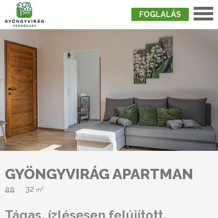
FOGLALÁS
Nyitólap
›
Szobák
›
Gyöngyvirág Apartman
GYÖNGYVIRÁG APARTMAN
32
2
m
Tágas, ízlésesen felújított,