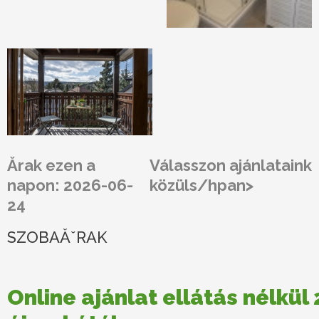
Ărak ezen a
Válasszon ajánlataink
napon: 2026-06-
közüls/hpan>
24
SZOBAĂˇRAK
Online ajánlat ellátás nélkül 