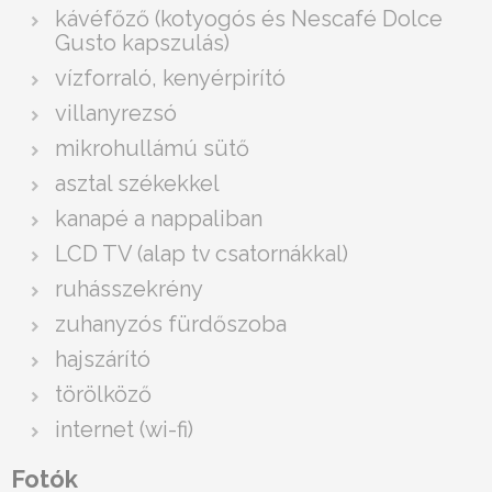
kávéfőző (kotyogós és Nescafé Dolce
Gusto kapszulás)
vízforraló, kenyérpirító
villanyrezsó
mikrohullámú sütő
asztal székekkel
kanapé a nappaliban
LCD TV (alap tv csatornákkal)
ruhásszekrény
zuhanyzós fürdőszoba
hajszárító
törölköző
internet (wi-fi)
Fotók