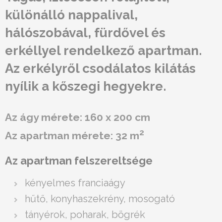
különálló nappalival,
hálószobával, fürdővel és
erkéllyel rendelkező apartman.
Az erkélyről csodálatos kilátás
nyílik a kőszegi hegyekre.
Az ágy mérete: 160 x 200 cm
2
Az apartman mérete: 32 m
Az apartman felszereltsége
kényelmes franciaágy
hűtő, konyhaszekrény, mosogató
tányérok, poharak, bögrék