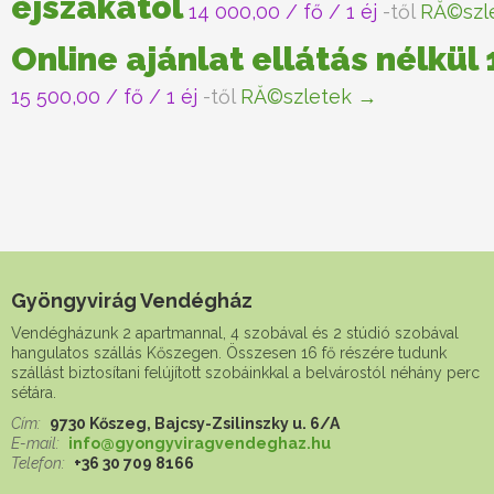
éjszakától
14 000,00
/ fő / 1 éj
-től
RĂ©szl
Online ajánlat ellátás nélkül
15 500,00
/ fő / 1 éj
-től
RĂ©szletek →
Gyöngyvirág Vendégház
Vendégházunk 2 apartmannal, 4 szobával és 2 stúdió szobával
hangulatos szállás Kőszegen. Összesen 16 fő részére tudunk
szállást biztosítani felújított szobáinkkal a belvárostól néhány perc
sétára.
Cím:
9730 Kőszeg, Bajcsy-Zsilinszky u. 6/A
E-mail:
info@gyongyviragvendeghaz.hu
Telefon:
+36 30 709 8166