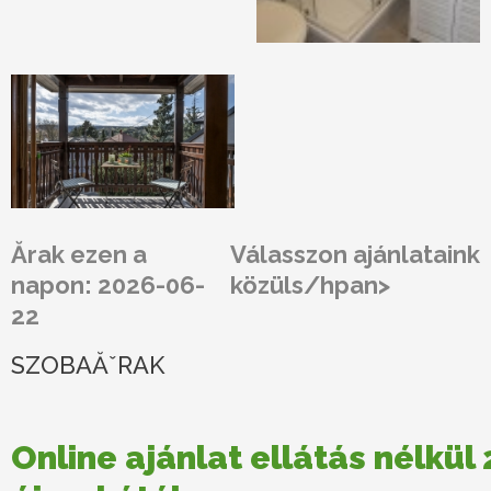
Ărak ezen a
Válasszon ajánlataink
napon: 2026-06-
közüls/hpan>
22
SZOBAĂˇRAK
Online ajánlat ellátás nélkül 