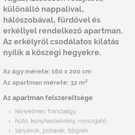
különálló nappalival,
hálószobával, fürdővel és
erkéllyel rendelkező apartman.
Az erkélyről csodálatos kilátás
nyílik a kőszegi hegyekre.
Az ágy mérete: 160 x 200 cm
2
Az apartman mérete: 32 m
Az apartman felszereltsége
kényelmes franciaágy
hűtő, konyhaszekrény, mosogató
tányérok, poharak, bögrék