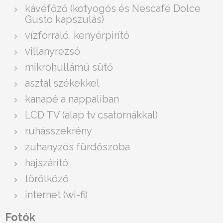
kávéfőző (kotyogós és Nescafé Dolce
Gusto kapszulás)
vízforraló, kenyérpirító
villanyrezsó
mikrohullámú sütő
asztal székekkel
kanapé a nappaliban
LCD TV (alap tv csatornákkal)
ruhásszekrény
zuhanyzós fürdőszoba
hajszárító
törölköző
internet (wi-fi)
Fotók