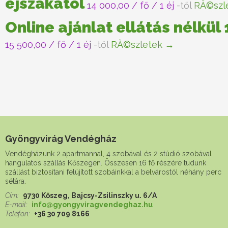
éjszakától
14 000,00
/ fő / 1 éj
-től
RĂ©szl
Online ajánlat ellátás nélkül
15 500,00
/ fő / 1 éj
-től
RĂ©szletek →
Gyöngyvirág Vendégház
Vendégházunk 2 apartmannal, 4 szobával és 2 stúdió szobával
hangulatos szállás Kőszegen. Összesen 16 fő részére tudunk
szállást biztosítani felújított szobáinkkal a belvárostól néhány perc
sétára.
Cím:
9730 Kőszeg, Bajcsy-Zsilinszky u. 6/A
E-mail:
info@gyongyviragvendeghaz.hu
Telefon:
+36 30 709 8166