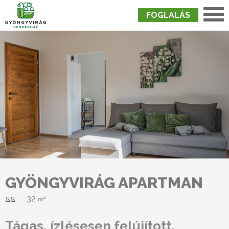
FOGLALÁS
Nyitólap
›
Szobák
›
Gyöngyvirág Apartman
GYÖNGYVIRÁG APARTMAN
32
2
m
Tágas, ízlésesen felújított,