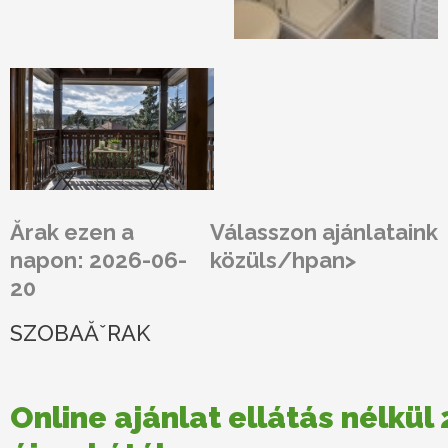
Ărak ezen a
Válasszon ajánlataink
napon: 2026-06-
közüls/hpan>
20
SZOBAĂˇRAK
Online ajánlat ellátás nélkül 