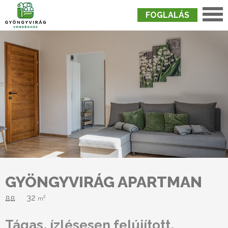
FOGLALÁS
Nyitólap
›
Szobák
›
Gyöngyvirág Apartman
GYÖNGYVIRÁG APARTMAN
32
2
m
Tágas, ízlésesen felújított,