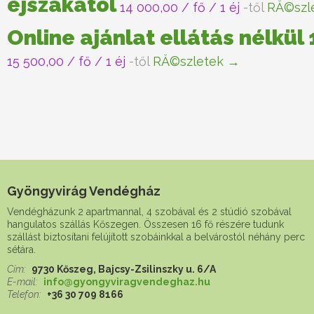
éjszakától
14 000,00
/ fő / 1 éj
-től
RĂ©szl
Online ajánlat ellátás nélkül
15 500,00
/ fő / 1 éj
-től
RĂ©szletek →
Gyöngyvirág Vendégház
Vendégházunk 2 apartmannal, 4 szobával és 2 stúdió szobával
hangulatos szállás Kőszegen. Összesen 16 fő részére tudunk
szállást biztosítani felújított szobáinkkal a belvárostól néhány perc
sétára.
Cím:
9730 Kőszeg, Bajcsy-Zsilinszky u. 6/A
E-mail:
info@gyongyviragvendeghaz.hu
Telefon:
+36 30 709 8166