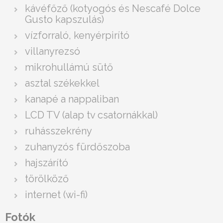
kávéfőző (kotyogós és Nescafé Dolce
Gusto kapszulás)
vízforraló, kenyérpirító
villanyrezsó
mikrohullámú sütő
asztal székekkel
kanapé a nappaliban
LCD TV (alap tv csatornákkal)
ruhásszekrény
zuhanyzós fürdőszoba
hajszárító
törölköző
internet (wi-fi)
Fotók