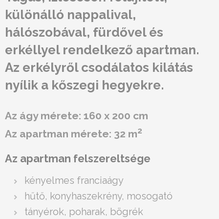
különálló nappalival,
hálószobával, fürdővel és
erkéllyel rendelkező apartman.
Az erkélyről csodálatos kilátás
nyílik a kőszegi hegyekre.
Az ágy mérete: 160 x 200 cm
2
Az apartman mérete: 32 m
Az apartman felszereltsége
kényelmes franciaágy
hűtő, konyhaszekrény, mosogató
tányérok, poharak, bögrék