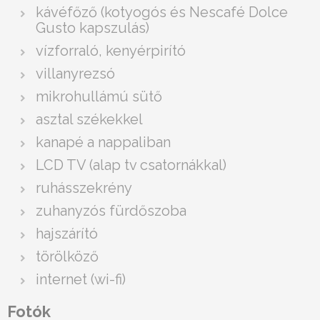
kávéfőző (kotyogós és Nescafé Dolce
Gusto kapszulás)
vízforraló, kenyérpirító
villanyrezsó
mikrohullámú sütő
asztal székekkel
kanapé a nappaliban
LCD TV (alap tv csatornákkal)
ruhásszekrény
zuhanyzós fürdőszoba
hajszárító
törölköző
internet (wi-fi)
Fotók