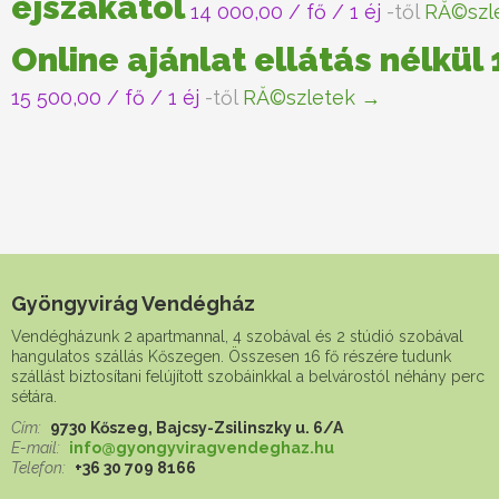
éjszakától
14 000,00
/ fő / 1 éj
-től
RĂ©szl
Online ajánlat ellátás nélkül
15 500,00
/ fő / 1 éj
-től
RĂ©szletek →
Gyöngyvirág Vendégház
Vendégházunk 2 apartmannal, 4 szobával és 2 stúdió szobával
hangulatos szállás Kőszegen. Összesen 16 fő részére tudunk
szállást biztosítani felújított szobáinkkal a belvárostól néhány perc
sétára.
Cím:
9730 Kőszeg, Bajcsy-Zsilinszky u. 6/A
E-mail:
info@gyongyviragvendeghaz.hu
Telefon:
+36 30 709 8166