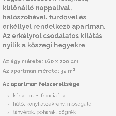
különálló nappalival,
hálószobával, fürdővel és
erkéllyel rendelkező apartman.
Az erkélyről csodálatos kilátás
nyílik a kőszegi hegyekre.
Az ágy mérete: 160 x 200 cm
2
Az apartman mérete: 32 m
Az apartman felszereltsége
kényelmes franciaágy
hűtő, konyhaszekrény, mosogató
tányérok, poharak, bögrék