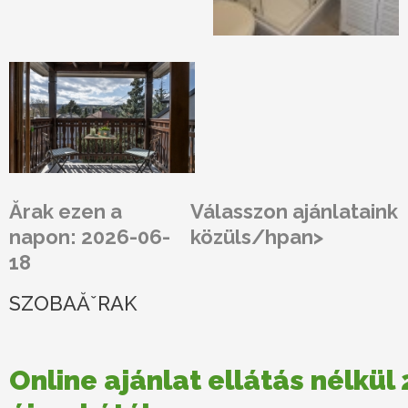
Ărak ezen a
Válasszon ajánlataink
napon: 2026-06-
közüls/hpan>
18
SZOBAĂˇRAK
Online ajánlat ellátás nélkül 