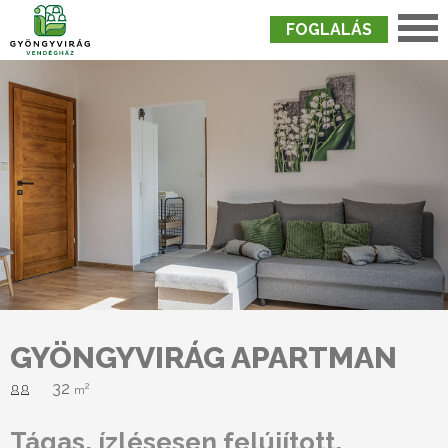
FOGLALÁS
Nyitólap
›
Szobák
›
Gyöngyvirág Apartman
GYÖNGYVIRÁG APARTMAN
32
2
m
Tágas, ízlésesen felújított,