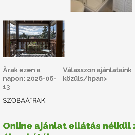
Ărak ezen a
Válasszon ajánlataink
napon: 2026-06-
közüls/hpan>
13
SZOBAĂˇRAK
Online ajánlat ellátás nélkül 