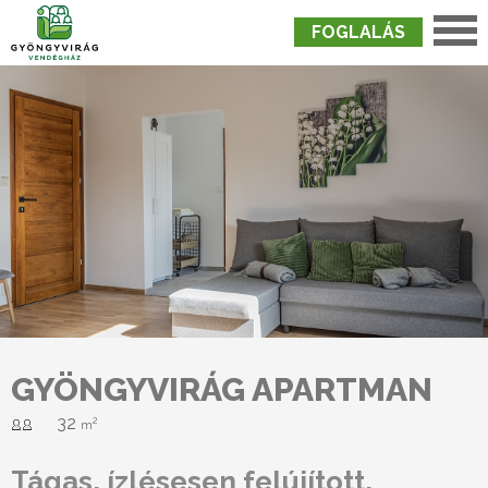
FOGLALÁS
Nyitólap
›
Szobák
›
Gyöngyvirág Apartman
GYÖNGYVIRÁG APARTMAN
32
2
m
Tágas, ízlésesen felújított,