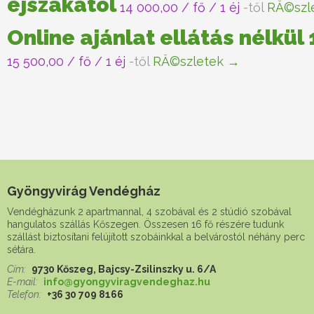
éjszakától
14 000,00
/ fő / 1 éj
-től
RĂ©szl
Online ajánlat ellátás nélkül
15 500,00
/ fő / 1 éj
-től
RĂ©szletek →
Gyöngyvirág Vendégház
Vendégházunk 2 apartmannal, 4 szobával és 2 stúdió szobával
hangulatos szállás Kőszegen. Összesen 16 fő részére tudunk
szállást biztosítani felújított szobáinkkal a belvárostól néhány perc
sétára.
Cím:
9730 Kőszeg, Bajcsy-Zsilinszky u. 6/A
E-mail:
info@gyongyviragvendeghaz.hu
Telefon:
+36 30 709 8166