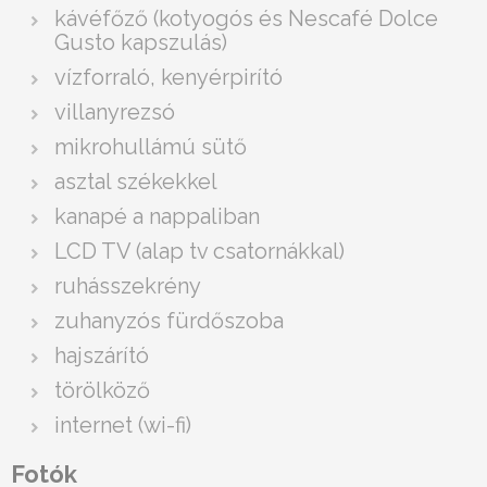
kávéfőző (kotyogós és Nescafé Dolce
Gusto kapszulás)
vízforraló, kenyérpirító
villanyrezsó
mikrohullámú sütő
asztal székekkel
kanapé a nappaliban
LCD TV (alap tv csatornákkal)
ruhásszekrény
zuhanyzós fürdőszoba
hajszárító
törölköző
internet (wi-fi)
Fotók