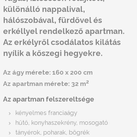
különálló nappalival,
hálószobával, fürdővel és
erkéllyel rendelkező apartman.
Az erkélyről csodálatos kilátás
nyílik a kőszegi hegyekre.
Az ágy mérete: 160 x 200 cm
2
Az apartman mérete: 32 m
Az apartman felszereltsége
kényelmes franciaágy
hűtő, konyhaszekrény, mosogató
tányérok, poharak, bögrék