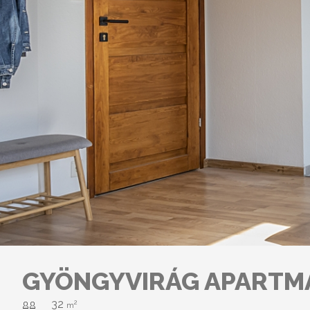
GYÖNGYVIRÁG APARTM
32
2
m