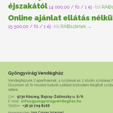
éjszakától
14 000,00
/ fő / 1 éj
-től
RĂ©s
Online ajánlat ellátás nélkü
15 500,00
/ fő / 1 éj
-től
RĂ©szletek →
Gyöngyvirág Vendégház
Vendégházunk 2 apartmannal, 4 szobával és 2 stúdió szobával 
Összesen 16 fő részére tudunk szállást biztosítani felújított szo
sétára.
Cím:
9730 Kőszeg, Bajcsy-Zsilinszky u. 6/A
E-mail:
info@gyongyviragvendeghaz.hu
Telefon:
+36 30 709 8166
Honlapkészítés:
Igor Corner Internet