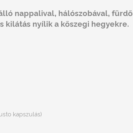
nálló nappalival, hálószobával, fürd
 kilátás nyílik a kőszegi hegyekre.
usto kapszulás)