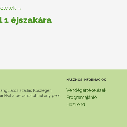
zletek →
l 1 éjszakára
HASZNOS INFORMÁCIÓK
Vendégértékelések
hangulatos szállás Kőszegen.
báinkkal a belvárostól néhány perc
Programajánló
Házirend