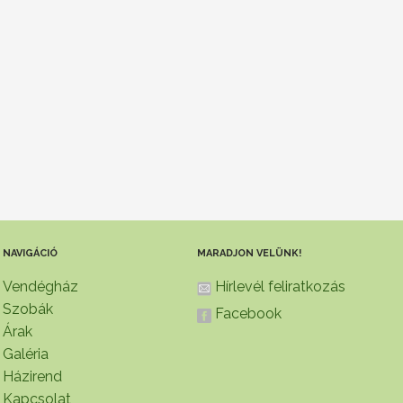
NAVIGÁCIÓ
MARADJON VELÜNK!
Vendégház
Hírlevél feliratkozás
Szobák
Facebook
Árak
Galéria
Házirend
Kapcsolat