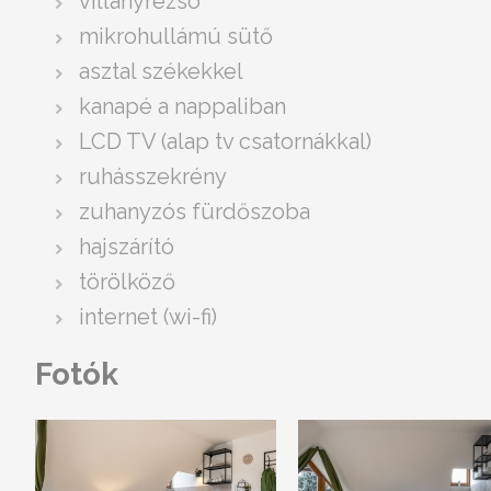
villanyrezsó
mikrohullámú sütő
asztal székekkel
kanapé a nappaliban
LCD TV (alap tv csatornákkal)
ruhásszekrény
zuhanyzós fürdőszoba
hajszárító
törölköző
internet (wi-fi)
Fotók