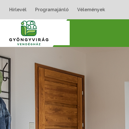
Hírlevél
Programajánló
Vélemények
Nyitólap
›
Szobák
›
Gyöngyvirág Apartman