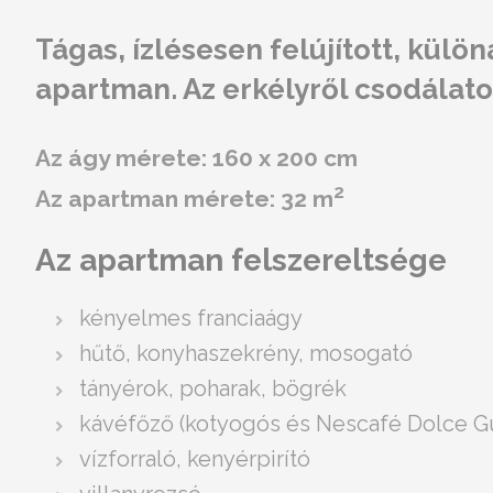
Tágas, ízlésesen felújított, külö
apartman. Az erkélyről csodálatos
Az ágy mérete: 160 x 200 cm
2
Az apartman mérete: 32 m
Az apartman felszereltsége
kényelmes franciaágy
hűtő, konyhaszekrény, mosogató
tányérok, poharak, bögrék
kávéfőző (kotyogós és Nescafé Dolce G
vízforraló, kenyérpirító