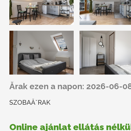
Ărak ezen a napon: 2026-06-0
SZOBAĂˇRAK
Online ajánlat ellátás nélkü