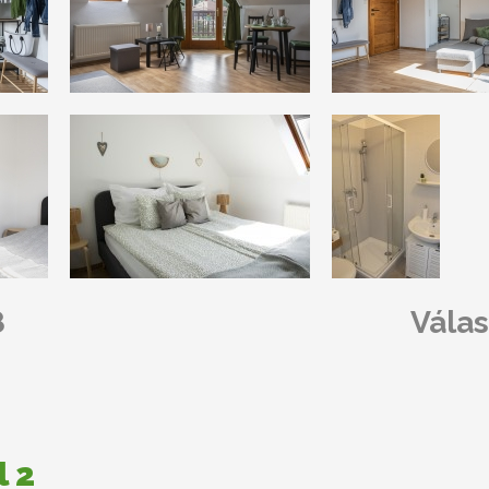
8
Válas
l 2