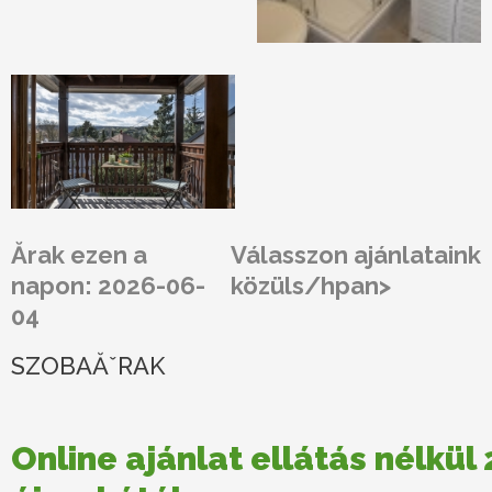
Ărak ezen a
Válasszon ajánlataink
napon: 2026-06-
közüls/hpan>
04
SZOBAĂˇRAK
Online ajánlat ellátás nélkül 