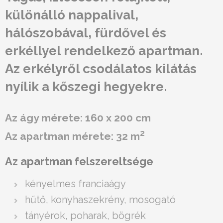
különálló nappalival,
hálószobával, fürdővel és
erkéllyel rendelkező apartman.
Az erkélyről csodálatos kilátás
nyílik a kőszegi hegyekre.
Az ágy mérete: 160 x 200 cm
2
Az apartman mérete: 32 m
Az apartman felszereltsége
kényelmes franciaágy
hűtő, konyhaszekrény, mosogató
tányérok, poharak, bögrék