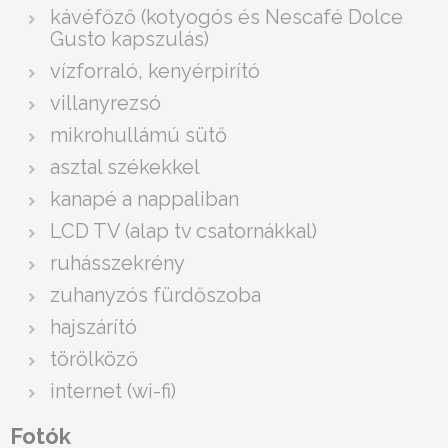
kávéfőző (kotyogós és Nescafé Dolce
Gusto kapszulás)
vízforraló, kenyérpirító
villanyrezsó
mikrohullámú sütő
asztal székekkel
kanapé a nappaliban
LCD TV (alap tv csatornákkal)
ruhásszekrény
zuhanyzós fürdőszoba
hajszárító
törölköző
internet (wi-fi)
Fotók