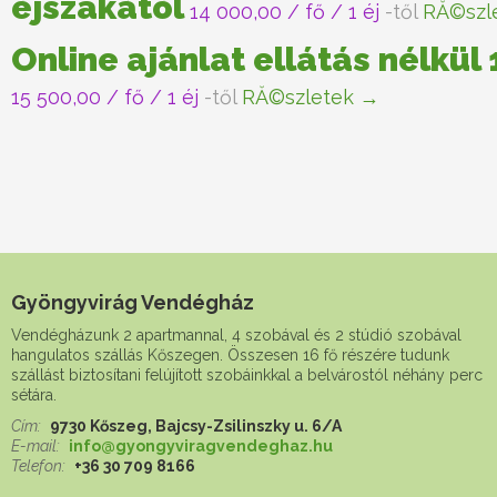
éjszakától
14 000,00
/ fő / 1 éj
-től
RĂ©szl
Online ajánlat ellátás nélkül
15 500,00
/ fő / 1 éj
-től
RĂ©szletek →
Gyöngyvirág Vendégház
Vendégházunk 2 apartmannal, 4 szobával és 2 stúdió szobával
hangulatos szállás Kőszegen. Összesen 16 fő részére tudunk
szállást biztosítani felújított szobáinkkal a belvárostól néhány perc
sétára.
Cím:
9730 Kőszeg, Bajcsy-Zsilinszky u. 6/A
E-mail:
info@gyongyviragvendeghaz.hu
Telefon:
+36 30 709 8166