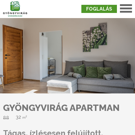
FOGLALÁS
Nyitólap
›
Szobák
›
Gyöngyvirág Apartman
GYÖNGYVIRÁG APARTMAN
32
2
m
Tágas, ízlésesen felújított,