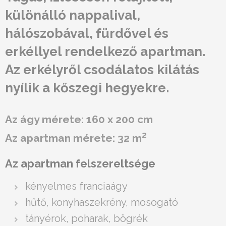
különálló nappalival,
hálószobával, fürdővel és
erkéllyel rendelkező apartman.
Az erkélyről csodálatos kilátás
nyílik a kőszegi hegyekre.
Az ágy mérete: 160 x 200 cm
2
Az apartman mérete: 32 m
Az apartman felszereltsége
kényelmes franciaágy
hűtő, konyhaszekrény, mosogató
tányérok, poharak, bögrék