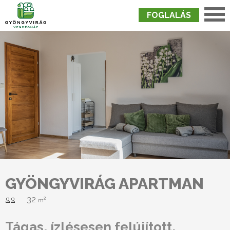
FOGLALÁS
Nyitólap
›
Szobák
›
Gyöngyvirág Apartman
GYÖNGYVIRÁG APARTMAN
32
2
m
Tágas, ízlésesen felújított,