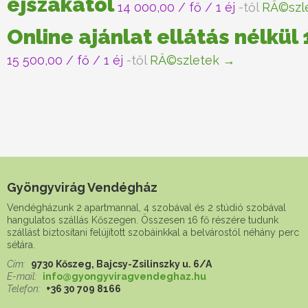
éjszakától
14 000,00
/ fő / 1 éj
-től
RĂ©szl
Online ajánlat ellátás nélkül
15 500,00
/ fő / 1 éj
-től
RĂ©szletek →
Gyöngyvirág Vendégház
Vendégházunk 2 apartmannal, 4 szobával és 2 stúdió szobával
hangulatos szállás Kőszegen. Összesen 16 fő részére tudunk
szállást biztosítani felújított szobáinkkal a belvárostól néhány perc
sétára.
Cím:
9730 Kőszeg, Bajcsy-Zsilinszky u. 6/A
E-mail:
info@gyongyviragvendeghaz.hu
Telefon:
+36 30 709 8166