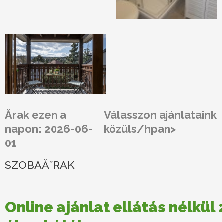
Ărak ezen a
Válasszon ajánlataink
napon: 2026-06-
közüls/hpan>
01
SZOBAĂˇRAK
Online ajánlat ellátás nélkül 