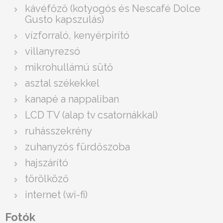
kávéfőző (kotyogós és Nescafé Dolce
Gusto kapszulás)
vízforraló, kenyérpirító
villanyrezsó
mikrohullámú sütő
asztal székekkel
kanapé a nappaliban
LCD TV (alap tv csatornákkal)
ruhásszekrény
zuhanyzós fürdőszoba
hajszárító
törölköző
internet (wi-fi)
Fotók