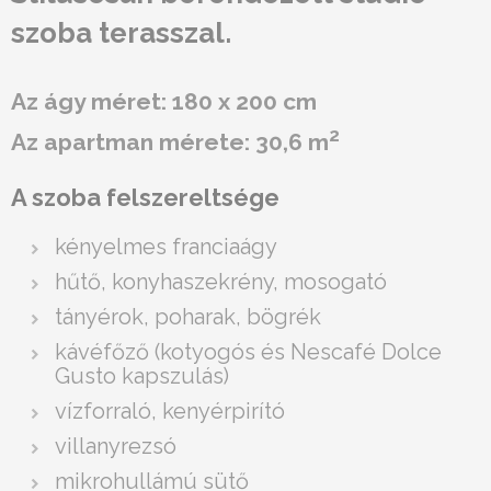
szoba terasszal.
Az ágy méret: 180 x 200 cm
2
Az apartman mérete: 30,6 m
A szoba felszereltsége
kényelmes franciaágy
hűtő, konyhaszekrény, mosogató
tányérok, poharak, bögrék
kávéfőző (kotyogós és Nescafé Dolce
Gusto kapszulás)
vízforraló, kenyérpirító
villanyrezsó
mikrohullámú sütő