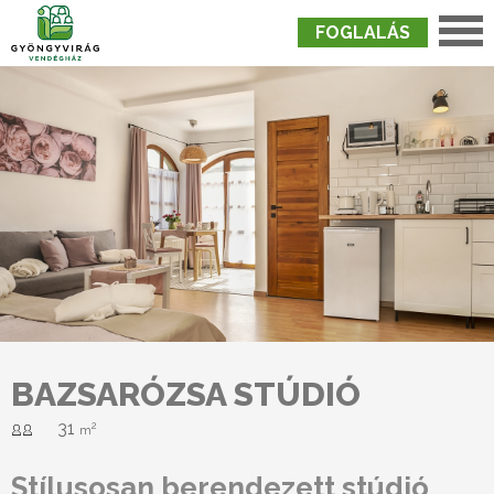
FOGLALÁS
Nyitólap
›
Szobák
›
Bazsarózsa Stúdió
BAZSARÓZSA STÚDIÓ
31
2
m
Stílusosan berendezett stúdió