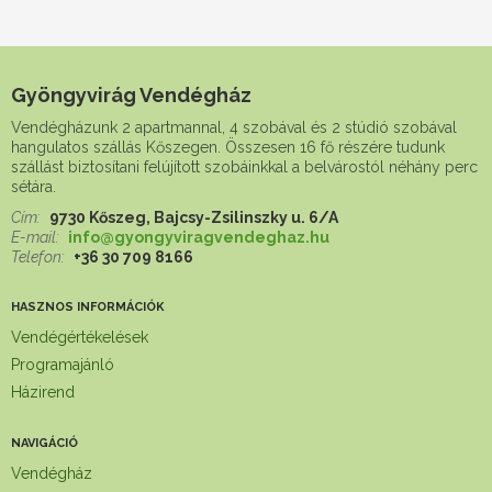
Gyöngyvirág Vendégház
Vendégházunk 2 apartmannal, 4 szobával és 2 stúdió szobával
hangulatos szállás Kőszegen. Összesen 16 fő részére tudunk
szállást biztosítani felújított szobáinkkal a belvárostól néhány perc
sétára.
Cím:
9730 Kőszeg, Bajcsy-Zsilinszky u. 6/A
E-mail:
info@gyongyviragvendeghaz.hu
Telefon:
+36 30 709 8166
HASZNOS INFORMÁCIÓK
Vendégértékelések
Programajánló
Házirend
NAVIGÁCIÓ
Vendégház