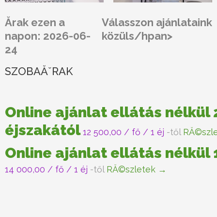
Ărak ezen a
Válasszon ajánlataink
napon: 2026-06-
közüls/hpan>
24
SZOBAĂˇRAK
Online ajánlat ellátás nélkül 
éjszakától
12 500,00
/ fő / 1 éj
-től
RĂ©szl
Online ajánlat ellátás nélkül
14 000,00
/ fő / 1 éj
-től
RĂ©szletek →