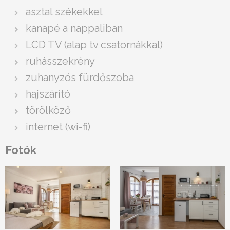
asztal székekkel
kanapé a nappaliban
LCD TV (alap tv csatornákkal)
ruhásszekrény
zuhanyzós fürdőszoba
hajszárító
törölköző
internet (wi-fi)
Fotók