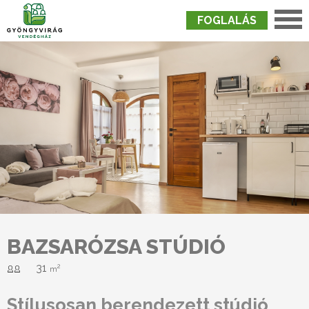
FOGLALÁS
Nyitólap
›
Szobák
›
Bazsarózsa Stúdió
BAZSARÓZSA STÚDIÓ
31
2
m
Stílusosan berendezett stúdió