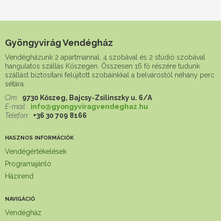
Gyöngyvirág Vendégház
Vendégházunk 2 apartmannal, 4 szobával és 2 stúdió szobával
hangulatos szállás Kőszegen. Összesen 16 fő részére tudunk
szállást biztosítani felújított szobáinkkal a belvárostól néhány perc
sétára.
Cím:
9730 Kőszeg, Bajcsy-Zsilinszky u. 6/A
E-mail:
info@gyongyviragvendeghaz.hu
Telefon:
+36 30 709 8166
HASZNOS INFORMÁCIÓK
Vendégértékelések
Programajánló
Házirend
NAVIGÁCIÓ
Vendégház