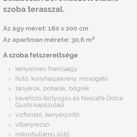
szoba terasszal.
Az ágy méret: 180 x 200 cm
2
Az apartman mérete: 30,6 m
A szoba felszereltsége
kényelmes franciaágy
hűtő, konyhaszekrény, mosogató
tányérok, poharak, bögrék
kávéfőző (kotyogós és Nescafé Dolce
Gusto kapszulás)
vízforraló, kenyérpirító
villanyrezsó
mikrohullámú sütő