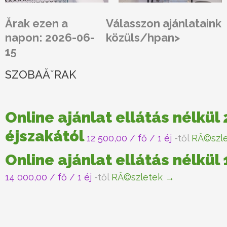
Ărak ezen a
Válasszon ajánlataink
napon: 2026-06-
közüls/hpan>
15
SZOBAĂˇRAK
Online ajánlat ellátás nélkül 
éjszakától
12 500,00
/ fő / 1 éj
-től
RĂ©szl
Online ajánlat ellátás nélkül
14 000,00
/ fő / 1 éj
-től
RĂ©szletek →