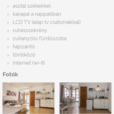
asztal székekkel
kanapé a nappaliban
LCD TV (alap tv csatornákkal)
ruhásszekrény
zuhanyzós fürdőszoba
hajszárító
törölköző
internet (wi-fi)
Fotók