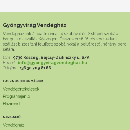
Gyöngyvirág Vendégház
Vendégházunk 2 apartmannal, 4 szobával és 2 stúdió szobával
hangulatos szállás Kőszegen. Összesen 16 fő részére tudunk
szállást biztosítani felújított szobáinkkal a belvárostól néhány perc
sétára.
Cím:
9730 Kőszeg, Bajcsy-Zsilinszky u. 6/A
E-mail:
info@gyongyviragvendeghaz.hu
Telefon:
+36 30 709 8166
HASZNOS INFORMÁCIÓK
Vendégértékelések
Programajánló
Házirend
NAVIGÁCIÓ
Vendégház