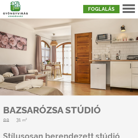
FOGLALÁS
Nyitólap
›
Szobák
›
Bazsarózsa Stúdió
BAZSARÓZSA STÚDIÓ
31
2
m
Stílusosan berendezett stúdió