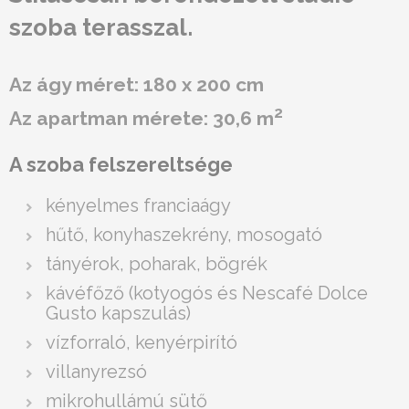
szoba terasszal.
Az ágy méret: 180 x 200 cm
2
Az apartman mérete: 30,6 m
A szoba felszereltsége
kényelmes franciaágy
hűtő, konyhaszekrény, mosogató
tányérok, poharak, bögrék
kávéfőző (kotyogós és Nescafé Dolce
Gusto kapszulás)
vízforraló, kenyérpirító
villanyrezsó
mikrohullámú sütő