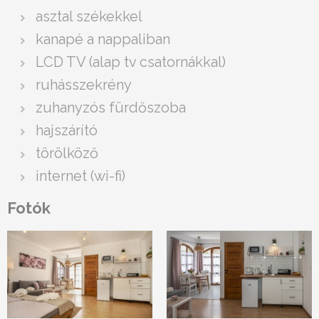
asztal székekkel
kanapé a nappaliban
LCD TV (alap tv csatornákkal)
ruhásszekrény
zuhanyzós fürdőszoba
hajszárító
törölköző
internet (wi-fi)
Fotók