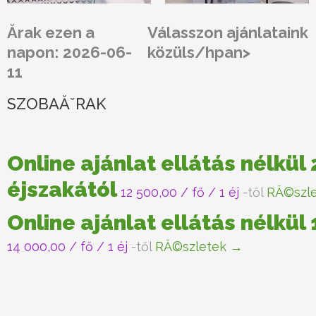
Ărak ezen a
Válasszon ajánlataink
napon: 2026-06-
közüls/hpan>
11
SZOBAĂˇRAK
Online ajánlat ellátás nélkül 
éjszakától
12 500,00
/ fő / 1 éj
-től
RĂ©szl
Online ajánlat ellátás nélkül
14 000,00
/ fő / 1 éj
-től
RĂ©szletek →