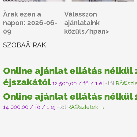
Ărak ezen a
Válasszon
napon: 2026-06-
ajánlataink
09
közüls/hpan>
SZOBAĂˇRAK
Online ajánlat ellátás nélkül 
éjszakától
12 500,00
/ fő / 1 éj
-től
RĂ©szl
Online ajánlat ellátás nélkül
14 000,00
/ fő / 1 éj
-től
RĂ©szletek →