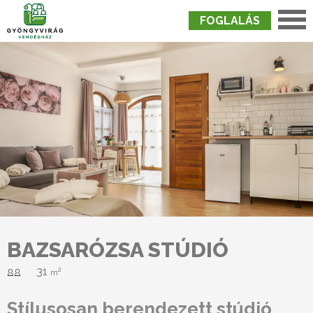
FOGLALÁS
Nyitólap
›
Szobák
›
Bazsarózsa Stúdió
BAZSARÓZSA STÚDIÓ
31
2
m
Stílusosan berendezett stúdió