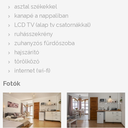
asztal székekkel
kanapé a nappaliban
LCD TV (alap tv csatornákkal)
ruhásszekrény
zuhanyzós fürdőszoba
hajszárító
törölköző
internet (wi-fi)
Fotók