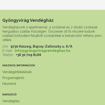
Gyöngyvirág Vendégház
Vendégházunk 2 apartmannal, 4 szobával és 2 stúdió szobával
hangulatos szállás Kőszegen. Összesen 16 fő részére tudunk
szállást biztosítani felújított szobáinkkal a belvárostól néhány perc
sétára.
Cím:
9730 Kőszeg, Bajcsy-Zsilinszky u. 6/A
E-mail:
info@gyongyviragvendeghaz.hu
Telefon:
+36 30 709 8166
HASZNOS INFORMÁCIÓK
Vendégértékelések
Programajánló
Házirend
NAVIGÁCIÓ
Vendégház