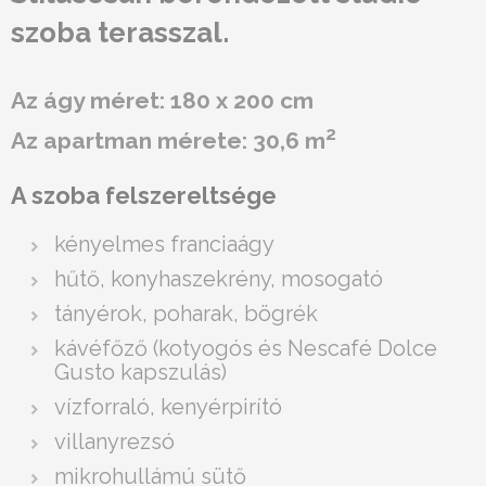
szoba terasszal.
Az ágy méret: 180 x 200 cm
2
Az apartman mérete: 30,6 m
A szoba felszereltsége
kényelmes franciaágy
hűtő, konyhaszekrény, mosogató
tányérok, poharak, bögrék
kávéfőző (kotyogós és Nescafé Dolce
Gusto kapszulás)
vízforraló, kenyérpirító
villanyrezsó
mikrohullámú sütő