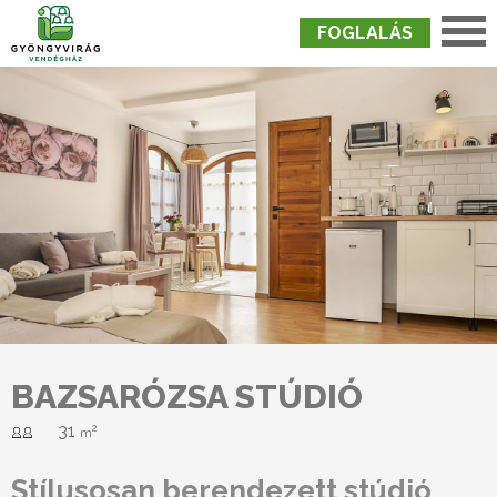
FOGLALÁS
Nyitólap
›
Szobák
›
Bazsarózsa Stúdió
BAZSARÓZSA STÚDIÓ
31
2
m
Stílusosan berendezett stúdió