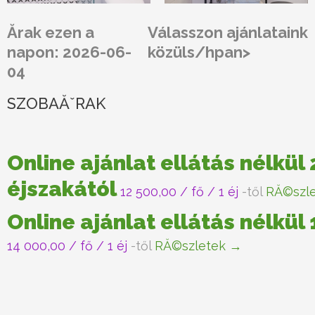
Ărak ezen a
Válasszon ajánlataink
napon: 2026-06-
közüls/hpan>
04
SZOBAĂˇRAK
Online ajánlat ellátás nélkül 
éjszakától
12 500,00
/ fő / 1 éj
-től
RĂ©szl
Online ajánlat ellátás nélkül
14 000,00
/ fő / 1 éj
-től
RĂ©szletek →