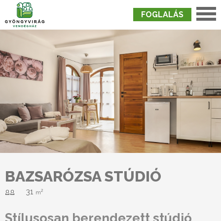
FOGLALÁS
Nyitólap
›
Szobák
›
Bazsarózsa Stúdió
BAZSARÓZSA STÚDIÓ
31
2
m
Stílusosan berendezett stúdió