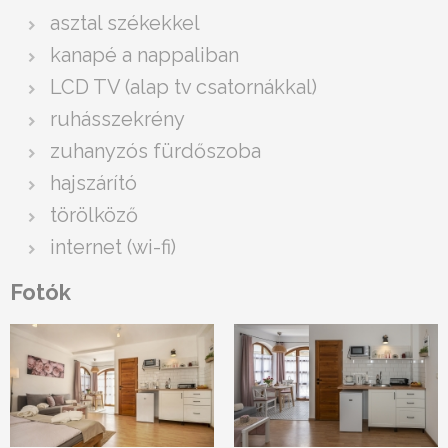
asztal székekkel
kanapé a nappaliban
LCD TV (alap tv csatornákkal)
ruhásszekrény
zuhanyzós fürdőszoba
hajszárító
törölköző
internet (wi-fi)
Fotók