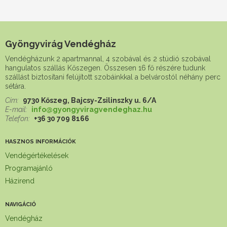
Gyöngyvirág Vendégház
Vendégházunk 2 apartmannal, 4 szobával és 2 stúdió szobával
hangulatos szállás Kőszegen. Összesen 16 fő részére tudunk
szállást biztosítani felújított szobáinkkal a belvárostól néhány perc
sétára.
Cím:
9730 Kőszeg, Bajcsy-Zsilinszky u. 6/A
E-mail:
info@gyongyviragvendeghaz.hu
Telefon:
+36 30 709 8166
HASZNOS INFORMÁCIÓK
Vendégértékelések
Programajánló
Házirend
NAVIGÁCIÓ
Vendégház