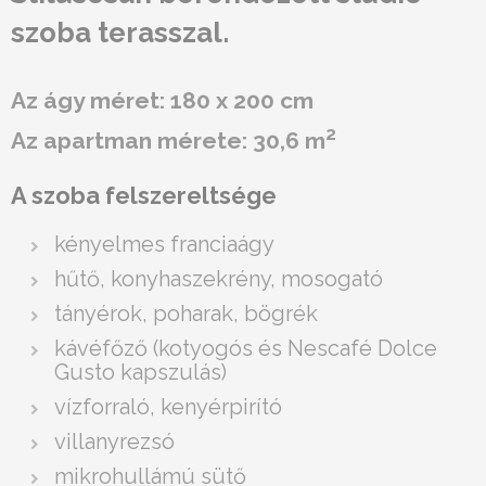
szoba terasszal.
Az ágy méret: 180 x 200 cm
2
Az apartman mérete: 30,6 m
A szoba felszereltsége
kényelmes franciaágy
hűtő, konyhaszekrény, mosogató
tányérok, poharak, bögrék
kávéfőző (kotyogós és Nescafé Dolce
Gusto kapszulás)
vízforraló, kenyérpirító
villanyrezsó
mikrohullámú sütő