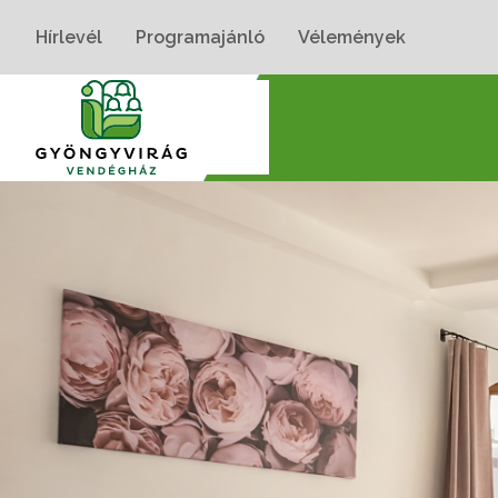
Hírlevél
Programajánló
Vélemények
Nyitólap
›
Szobák
›
Bazsarózsa Stúdió