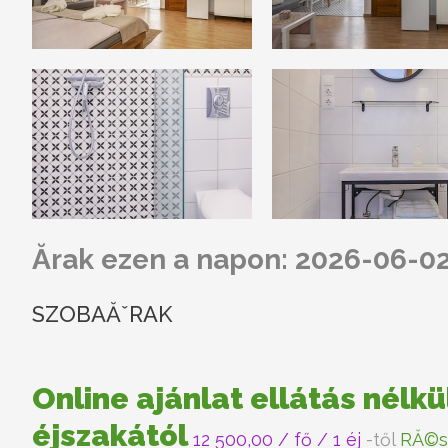
Ărak ezen a napon: 2026-06-0
SZOBAĂˇRAK
Online ajánlat ellátás nélkü
éjszakától
12 500,00
/ fő / 1 éj
-től
RĂ©s