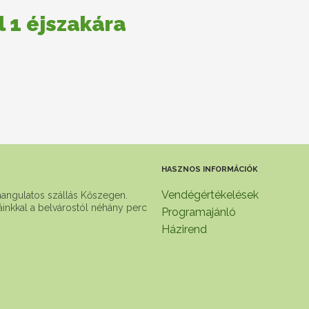
l 1 éjszakára
HASZNOS INFORMÁCIÓK
Vendégértékelések
hangulatos szállás Kőszegen.
báinkkal a belvárostól néhány perc
Programajánló
Házirend