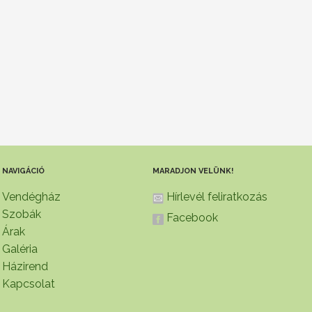
NAVIGÁCIÓ
MARADJON VELÜNK!
Vendégház
Hírlevél feliratkozás
Szobák
Facebook
Árak
Galéria
Házirend
Kapcsolat