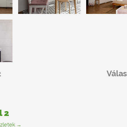
2
Válas
l 2
zletek →