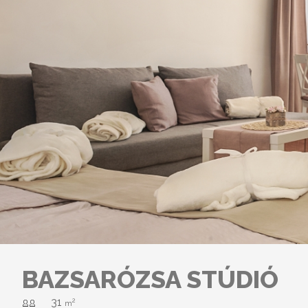
BAZSARÓZSA STÚDIÓ
31
2
m