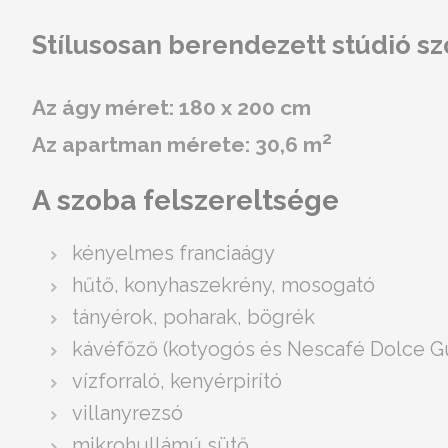
Stílusosan berendezett stúdió sz
Az ágy méret: 180 x 200 cm
2
Az apartman mérete: 30,6 m
A szoba felszereltsége
kényelmes franciaágy
hűtő, konyhaszekrény, mosogató
tányérok, poharak, bögrék
kávéfőző (kotyogós és Nescafé Dolce G
vízforraló, kenyérpirító
villanyrezsó
mikrohullámú sütő