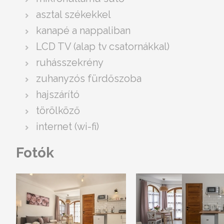
asztal székekkel
kanapé a nappaliban
LCD TV (alap tv csatornákkal)
ruhásszekrény
zuhanyzós fürdőszoba
hajszárító
törölköző
internet (wi-fi)
Fotók