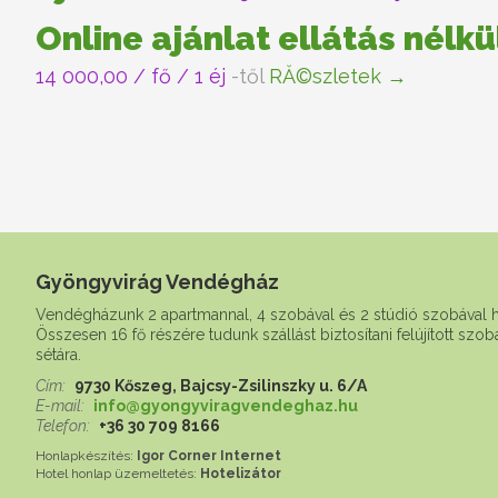
Online ajánlat ellátás nélkü
14 000,00
/ fő / 1 éj
-től
RĂ©szletek →
Gyöngyvirág Vendégház
Vendégházunk 2 apartmannal, 4 szobával és 2 stúdió szobával 
Összesen 16 fő részére tudunk szállást biztosítani felújított szo
sétára.
Cím:
9730 Kőszeg, Bajcsy-Zsilinszky u. 6/A
E-mail:
info@gyongyviragvendeghaz.hu
Telefon:
+36 30 709 8166
Honlapkészítés:
Igor Corner Internet
Hotel honlap üzemeltetés:
Hotelizátor