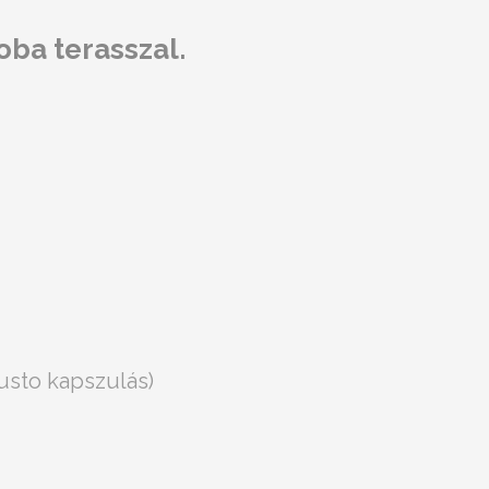
oba terasszal.
usto kapszulás)