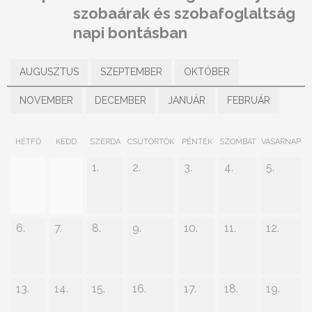
szobaárak és szobafoglaltság
napi bontásban
AUGUSZTUS
SZEPTEMBER
OKTÓBER
NOVEMBER
DECEMBER
JANUÁR
FEBRUÁR
HÉTFŐ
KEDD
SZERDA
CSÜTÖRTÖK
PÉNTEK
SZOMBAT
VASÁRNAP
1.
2.
3.
4.
5.
6.
7.
8.
9.
10.
11.
12.
13.
14.
15.
16.
17.
18.
19.