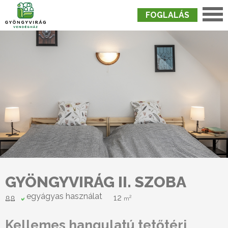
FOGLALÁS
Nyitólap
›
Szobák
›
Gyöngyvirág II. Szoba
GYÖNGYVIRÁG II. SZOBA
egyágyas használat
12
2
m
Kellemes hangulatú tetőtéri