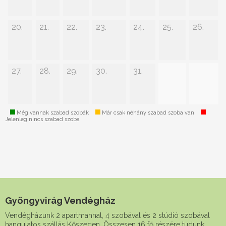
20.
21.
22.
23.
24.
25.
26.
27.
28.
29.
30.
31.
Még vannak szabad szobák
Már csak néhány szabad szoba van
Jelenleg nincs szabad szoba
Gyöngyvirág Vendégház
Vendégházunk 2 apartmannal, 4 szobával és 2 stúdió szobával
hangulatos szállás Kőszegen. Összesen 16 fő részére tudunk