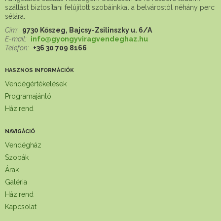
szállást biztosítani felújított szobáinkkal a belvárostól néhány perc
sétára.
Cím:
9730 Kőszeg, Bajcsy-Zsilinszky u. 6/A
E-mail:
info@gyongyviragvendeghaz.hu
Telefon:
+36 30 709 8166
HASZNOS INFORMÁCIÓK
Vendégértékelések
Programajánló
Házirend
NAVIGÁCIÓ
Vendégház
Szobák
Árak
Galéria
Házirend
Kapcsolat