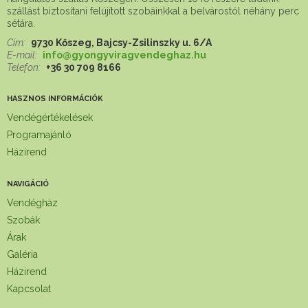
szállást biztosítani felújított szobáinkkal a belvárostól néhány perc
sétára.
Cím:
9730 Kőszeg, Bajcsy-Zsilinszky u. 6/A
E-mail:
info@gyongyviragvendeghaz.hu
Telefon:
+36 30 709 8166
HASZNOS INFORMÁCIÓK
Vendégértékelések
Programajánló
Házirend
NAVIGÁCIÓ
Vendégház
Szobák
Árak
Galéria
Házirend
Kapcsolat