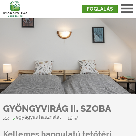
FOGLALÁS
Nyitólap
›
Szobák
›
Gyöngyvirág II. Szoba
GYÖNGYVIRÁG II. SZOBA
egyágyas használat
12
2
m
Kellemes hangulatú tetőtéri