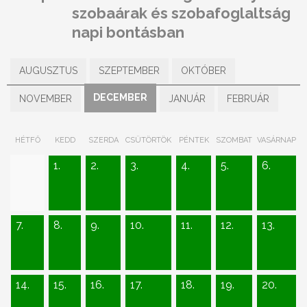
szobaárak és szobafoglaltság
napi bontásban
AUGUSZTUS
SZEPTEMBER
OKTÓBER
DECEMBER
NOVEMBER
JANUÁR
FEBRUÁR
HÉTFŐ
KEDD
SZERDA
CSÜTÖRTÖK
PÉNTEK
SZOMBAT
VASÁRNAP
1.
2.
3.
4.
5.
6.
7.
8.
9.
10.
11.
12.
13.
14.
15.
16.
17.
18.
19.
20.