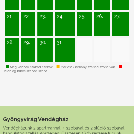
21.
22.
23.
24.
25.
26.
27.
28.
29.
30.
31.
Még vannak szabad szobák
Már csak néhány szabad szoba van
Jelenleg nincs szabad szoba
Gyöngyvirág Vendégház
Vendégházunk 2 apartmannal, 4 szobával és 2 stúdió szobával
hangulatos szállás Kőszegen. Összesen 16 fő részére tudunk