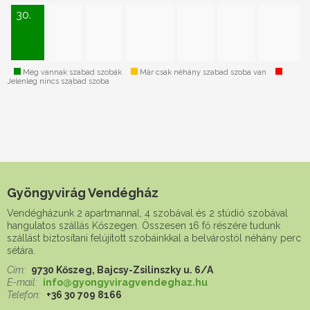
30.
Még vannak szabad szobák
Már csak néhány szabad szoba van
Jelenleg nincs szabad szoba
Gyöngyvirág Vendégház
Vendégházunk 2 apartmannal, 4 szobával és 2 stúdió szobával
hangulatos szállás Kőszegen. Összesen 16 fő részére tudunk
szállást biztosítani felújított szobáinkkal a belvárostól néhány perc
sétára.
Cím:
9730 Kőszeg, Bajcsy-Zsilinszky u. 6/A
E-mail:
info@gyongyviragvendeghaz.hu
Telefon:
+36 30 709 8166