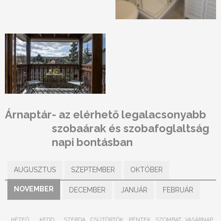
Árnaptár
- az elérhető legalacsonyabb
szobaárak és szobafoglaltság
napi bontásban
AUGUSZTUS
SZEPTEMBER
OKTÓBER
NOVEMBER
DECEMBER
JANUÁR
FEBRUÁR
HÉTFŐ
KEDD
SZERDA
CSÜTÖRTÖK
PÉNTEK
SZOMBAT
VASÁRNAP