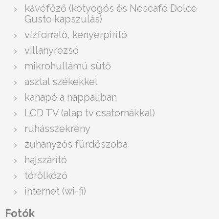
kávéfőző (kotyogós és Nescafé Dolce
Gusto kapszulás)
vízforraló, kenyérpirító
villanyrezsó
mikrohullámú sütő
asztal székekkel
kanapé a nappaliban
LCD TV (alap tv csatornákkal)
ruhásszekrény
zuhanyzós fürdőszoba
hajszárító
törölköző
internet (wi-fi)
Fotók