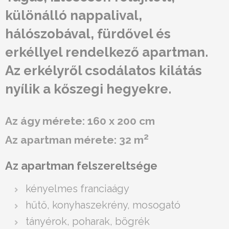
különálló nappalival,
hálószobával, fürdővel és
erkéllyel rendelkező apartman.
Az erkélyről csodálatos kilátás
nyílik a kőszegi hegyekre.
Az ágy mérete: 160 x 200 cm
2
Az apartman mérete: 32 m
Az apartman felszereltsége
kényelmes franciaágy
hűtő, konyhaszekrény, mosogató
tányérok, poharak, bögrék