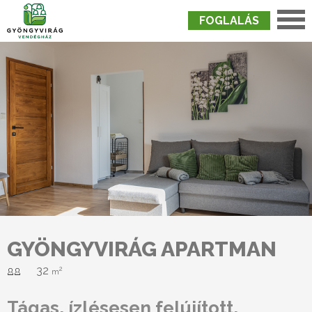
FOGLALÁS
Nyitólap
›
Szobák
›
Gyöngyvirág Apartman
GYÖNGYVIRÁG APARTMAN
32
2
m
Tágas, ízlésesen felújított,