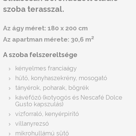
szoba terasszal.
Az ágy méret: 180 x 200 cm
2
Az apartman mérete: 30,6 m
A szoba felszereltsége
kényelmes franciaágy
hűtő, konyhaszekrény, mosogató
tányérok, poharak, bögrék
kávéfőző (kotyogós és Nescafé Dolce
Gusto kapszulás)
vízforraló, kenyérpirító
villanyrezsó
mikrohullámú sütő