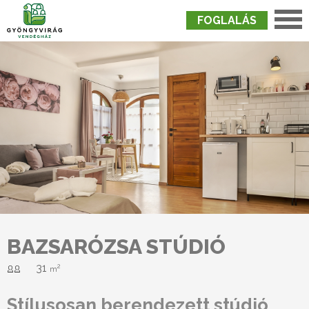
FOGLALÁS
Nyitólap
›
Szobák
›
Bazsarózsa Stúdió
BAZSARÓZSA STÚDIÓ
31
2
m
Stílusosan berendezett stúdió