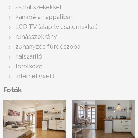
asztal székekkel
kanapé a nappaliban
LCD TV (alap tv csatornákkal)
ruhásszekrény
zuhanyzós fürdőszoba
hajszárító
törölköző
internet (wi-fi)
Fotók