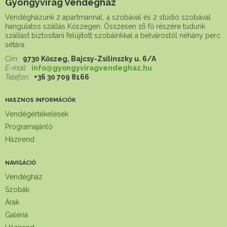
Gyöngyvirág Vendégház
Vendégházunk 2 apartmannal, 4 szobával és 2 stúdió szobával
hangulatos szállás Kőszegen. Összesen 16 fő részére tudunk
szállást biztosítani felújított szobáinkkal a belvárostól néhány perc
sétára.
Cím:
9730 Kőszeg, Bajcsy-Zsilinszky u. 6/A
E-mail:
info@gyongyviragvendeghaz.hu
Telefon:
+36 30 709 8166
HASZNOS INFORMÁCIÓK
Vendégértékelések
Programajánló
Házirend
NAVIGÁCIÓ
Vendégház
Szobák
Árak
Galéria