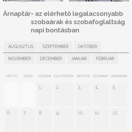
Árnaptár
- az elérhető legalacsonyabb
szobaárak és szobafoglaltság
napi bontásban
AUGUSZTUS
SZEPTEMBER
OKTÓBER
NOVEMBER
DECEMBER
JANUÁR
FEBRUÁR
HÉTFŐ
KEDD
SZERDA
CSÜTÖRTÖK
PÉNTEK
SZOMBAT
VASÁRNAP
1.
2.
3.
4.
5.
6.
7.
8.
9.
10.
11.
12.