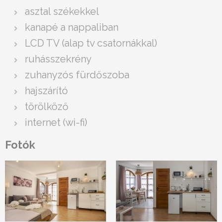
asztal székekkel
kanapé a nappaliban
LCD TV (alap tv csatornákkal)
ruhásszekrény
zuhanyzós fürdőszoba
hajszárító
törölköző
internet (wi-fi)
Fotók