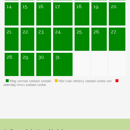
14.
15.
16.
17.
18.
19.
20.
21.
22.
23.
24.
25.
26.
27.
28.
29.
30.
31.
Még vannak szabad szobák
Már csak néhány szabad szoba van
Jelenleg nincs szabad szoba