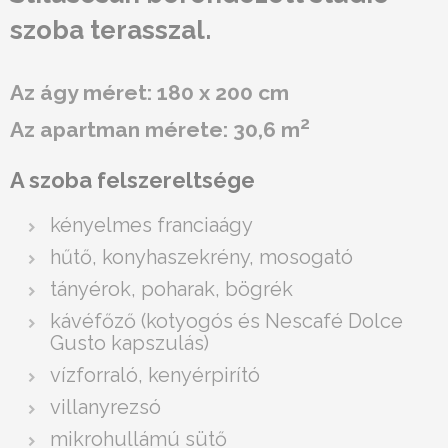
szoba terasszal.
Az ágy méret: 180 x 200 cm
2
Az apartman mérete: 30,6 m
A szoba felszereltsége
kényelmes franciaágy
hűtő, konyhaszekrény, mosogató
tányérok, poharak, bögrék
kávéfőző (kotyogós és Nescafé Dolce
Gusto kapszulás)
vízforraló, kenyérpirító
villanyrezsó
mikrohullámú sütő