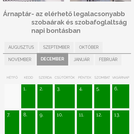
Árnaptár
- az elérhető legalacsonyabb
szobaárak és szobafoglaltság
napi bontásban
AUGUSZTUS
SZEPTEMBER
OKTÓBER
DECEMBER
NOVEMBER
JANUÁR
FEBRUÁR
HÉTFŐ
KEDD
SZERDA
CSÜTÖRTÖK
PÉNTEK
SZOMBAT
VASÁRNAP
1.
2.
3.
4.
5.
6.
7.
8.
9.
10.
11.
12.
13.