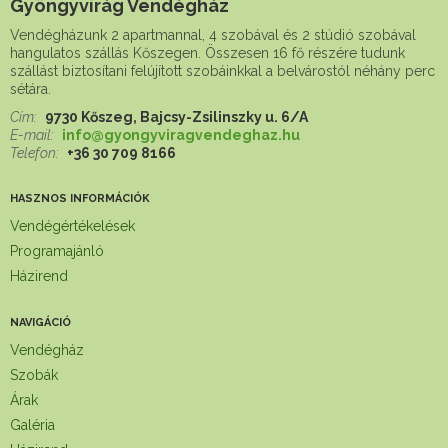
Gyöngyvirág Vendégház
Vendégházunk 2 apartmannal, 4 szobával és 2 stúdió szobával
hangulatos szállás Kőszegen. Összesen 16 fő részére tudunk
szállást biztosítani felújított szobáinkkal a belvárostól néhány perc
sétára.
Cím:
9730 Kőszeg, Bajcsy-Zsilinszky u. 6/A
E-mail:
info@gyongyviragvendeghaz.hu
Telefon:
+36 30 709 8166
HASZNOS INFORMÁCIÓK
Vendégértékelések
Programajánló
Házirend
NAVIGÁCIÓ
Vendégház
Szobák
Árak
Galéria