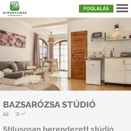
FOGLALÁS
Nyitólap
›
Szobák
›
Bazsarózsa Stúdió
BAZSARÓZSA STÚDIÓ
31
2
m
Stílusosan berendezett stúdió