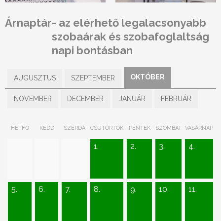
Árnaptár
- az elérhető legalacsonyabb
szobaárak és szobafoglaltság
napi bontásban
OKTÓBER
AUGUSZTUS
SZEPTEMBER
NOVEMBER
DECEMBER
JANUÁR
FEBRUÁR
HÉTFŐ
KEDD
SZERDA
CSÜTÖRTÖK
PÉNTEK
SZOMBAT
VASÁRNAP
1.
2.
3.
4.
5.
6.
7.
8.
9.
10.
11.