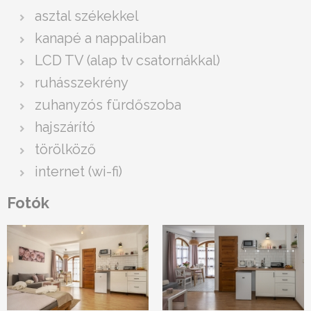
asztal székekkel
kanapé a nappaliban
LCD TV (alap tv csatornákkal)
ruhásszekrény
zuhanyzós fürdőszoba
hajszárító
törölköző
internet (wi-fi)
Fotók