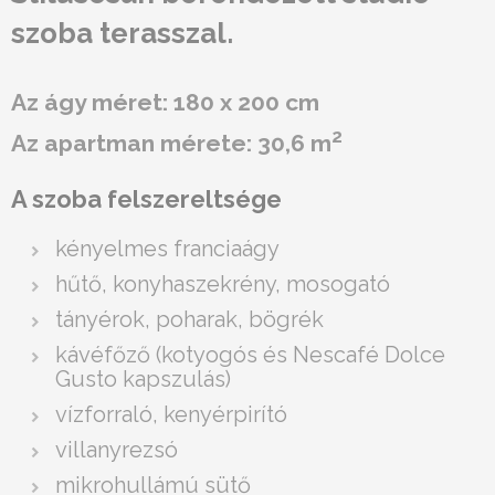
szoba terasszal.
Az ágy méret: 180 x 200 cm
2
Az apartman mérete: 30,6 m
A szoba felszereltsége
kényelmes franciaágy
hűtő, konyhaszekrény, mosogató
tányérok, poharak, bögrék
kávéfőző (kotyogós és Nescafé Dolce
Gusto kapszulás)
vízforraló, kenyérpirító
villanyrezsó
mikrohullámú sütő