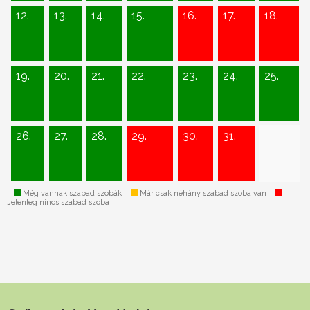
12.
13.
14.
15.
16.
17.
18.
19.
20.
21.
22.
23.
24.
25.
26.
27.
28.
29.
30.
31.
Még vannak szabad szobák
Már csak néhány szabad szoba van
Jelenleg nincs szabad szoba