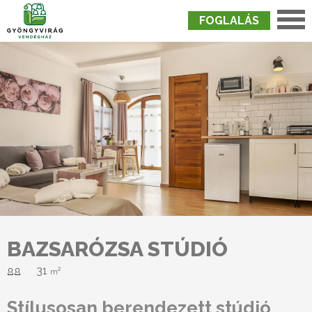
FOGLALÁS
Nyitólap
›
Szobák
›
Bazsarózsa Stúdió
BAZSARÓZSA STÚDIÓ
31
2
m
Stílusosan berendezett stúdió