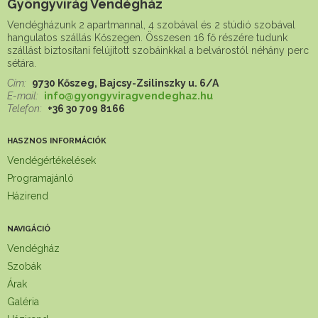
Gyöngyvirág Vendégház
Vendégházunk 2 apartmannal, 4 szobával és 2 stúdió szobával
hangulatos szállás Kőszegen. Összesen 16 fő részére tudunk
szállást biztosítani felújított szobáinkkal a belvárostól néhány perc
sétára.
Cím:
9730 Kőszeg, Bajcsy-Zsilinszky u. 6/A
E-mail:
info@gyongyviragvendeghaz.hu
Telefon:
+36 30 709 8166
HASZNOS INFORMÁCIÓK
Vendégértékelések
Programajánló
Házirend
NAVIGÁCIÓ
Vendégház
Szobák
Árak
Galéria