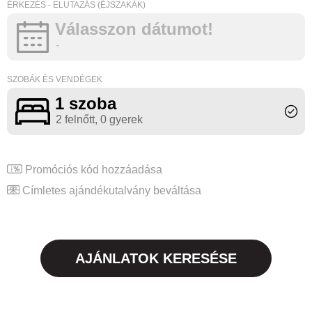
ÉRKEZÉS - ELUTAZÁS (ÉJSZAKÁK)
Válasszon dátumot!
-
SZOBÁK ÉS VENDÉGEK
1 szoba
2 felnőtt
, 0 gyerek
Promóciós kód hozzáadása
Címletes ajándékutalvány beváltása
AJÁNLATOK KERESÉSE