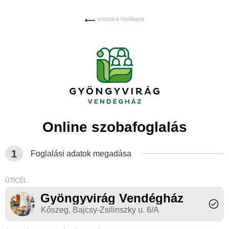
vissza a honlapra
Online szobafoglalás
1
Foglalási adatok megadása
ÚTICÉL
Gyöngyvirág Vendégház
Kőszeg, Bajcsy-Zsilinszky u. 6/A